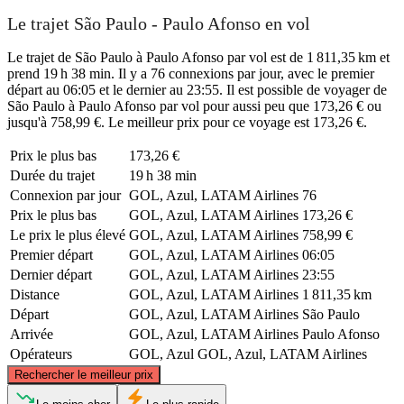
Le trajet São Paulo - Paulo Afonso en vol
Le trajet de São Paulo à Paulo Afonso par vol est de 1 811,35 km et
prend 19 h 38 min. Il y a 76 connexions par jour, avec le premier
départ au 06:05 et le dernier au 23:55. Il est possible de voyager de
São Paulo à Paulo Afonso par vol pour aussi peu que 173,26 € ou
jusqu'à 758,99 €. Le meilleur prix pour ce voyage est 173,26 €.
Prix ​​le plus bas
173,26 €
Durée du trajet
19 h 38 min
Connexion par jour
GOL, Azul, LATAM Airlines
76
Prix ​​le plus bas
GOL, Azul, LATAM Airlines
173,26 €
Le prix le plus élevé
GOL, Azul, LATAM Airlines
758,99 €
Premier départ
GOL, Azul, LATAM Airlines
06:05
Dernier départ
GOL, Azul, LATAM Airlines
23:55
Distance
GOL, Azul, LATAM Airlines
1 811,35 km
Départ
GOL, Azul, LATAM Airlines
São Paulo
Arrivée
GOL, Azul, LATAM Airlines
Paulo Afonso
Opérateurs
GOL, Azul
GOL, Azul, LATAM Airlines
©
CARTO
, ©
OpenStreetMap
contributors
Rechercher le meilleur prix
Paulo Afonso