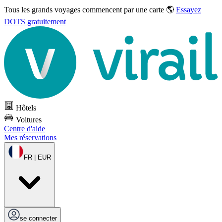
Tous les grands voyages commencent par une carte 🌎
Essayez
DOTS gratuitement
Hôtels
Voitures
Centre d'aide
Mes réservations
FR | EUR
se connecter