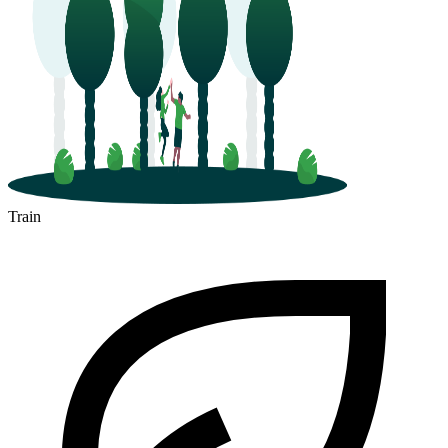
Train