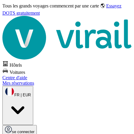
Tous les grands voyages commencent par une carte 🌎
Essayez
DOTS gratuitement
Hôtels
Voitures
Centre d'aide
Mes réservations
FR | EUR
se connecter