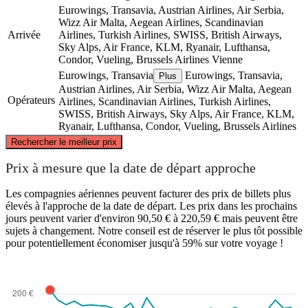
Eurowings, Transavia, Austrian Airlines, Air Serbia,
Wizz Air Malta, Aegean Airlines, Scandinavian
Arrivée
Airlines, Turkish Airlines, SWISS, British Airways,
Sky Alps, Air France, KLM, Ryanair, Lufthansa,
Condor, Vueling, Brussels Airlines
Vienne
Eurowings, Transavia
Eurowings, Transavia,
Plus
Austrian Airlines, Air Serbia, Wizz Air Malta, Aegean
Opérateurs
Airlines, Scandinavian Airlines, Turkish Airlines,
SWISS, British Airways, Sky Alps, Air France, KLM,
Ryanair, Lufthansa, Condor, Vueling, Brussels Airlines
©
CARTO
, ©
OpenStreetMap
contributors
Rechercher le meilleur prix
Prix à mesure que la date de départ approche
Les compagnies aériennes peuvent facturer des prix de billets plus
élevés à l'approche de la date de départ. Les prix dans les prochains
Vienna
jours peuvent varier d'environ 90,50 € à 220,59 € mais peuvent être
sujets à changement. Notre conseil est de réserver le plus tôt possible
pour potentiellement économiser jusqu'à 59% sur votre voyage !
Salzburg