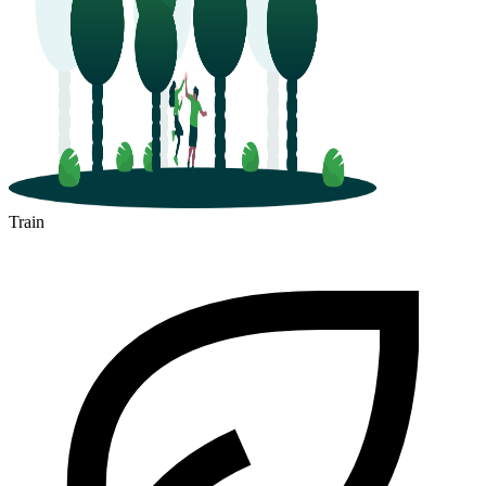
Train