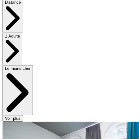
Distance
1 Adulte
Le moins cher
Voir plus