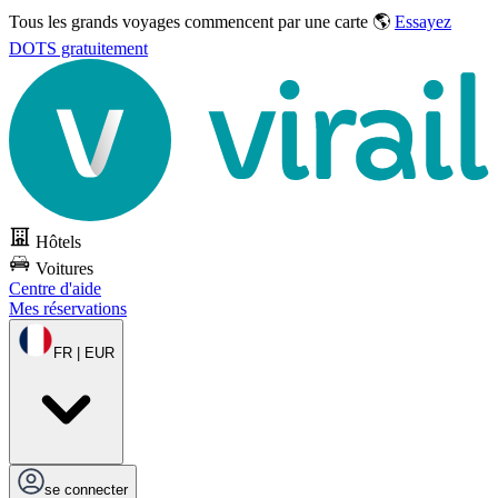
Tous les grands voyages commencent par une carte 🌎
Essayez
DOTS gratuitement
Hôtels
Voitures
Centre d'aide
Mes réservations
FR | EUR
se connecter