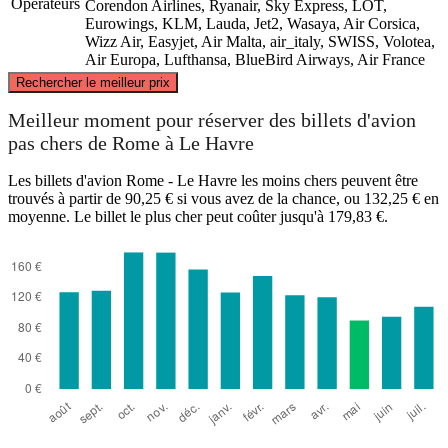
Opérateurs
Corendon Airlines, Ryanair, Sky Express, LOT,
Eurowings, KLM, Lauda, Jet2, Wasaya, Air Corsica,
Wizz Air, Easyjet, Air Malta, air_italy, SWISS, Volotea,
Air Europa, Lufthansa, BlueBird Airways, Air France
©
CARTO
, ©
OpenStreetMap
contributors
Rechercher le meilleur prix
Le Havre
Meilleur moment pour réserver des billets d'avion
pas chers de Rome à Le Havre
Les billets d'avion Rome - Le Havre les moins chers peuvent être
trouvés à partir de 90,25 € si vous avez de la chance, ou 132,25 € en
moyenne. Le billet le plus cher peut coûter jusqu'à 179,83 €.
Rome