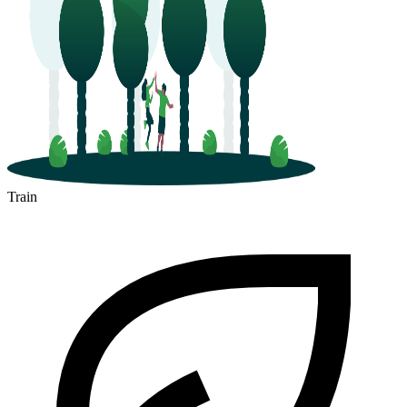
Train