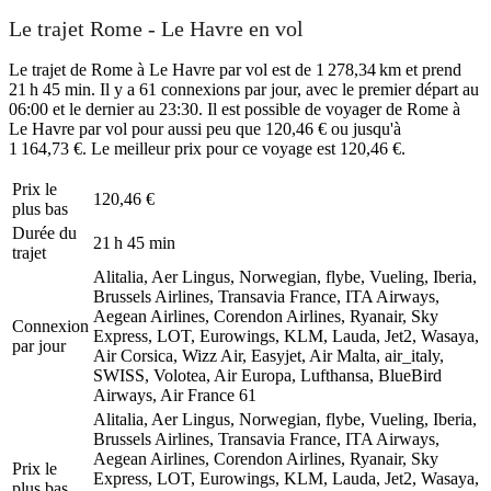
Le trajet Rome - Le Havre en vol
Le trajet de Rome à Le Havre par vol est de 1 278,34 km et prend
21 h 45 min. Il y a 61 connexions par jour, avec le premier départ au
06:00 et le dernier au 23:30. Il est possible de voyager de Rome à
Le Havre par vol pour aussi peu que 120,46 € ou jusqu'à
1 164,73 €. Le meilleur prix pour ce voyage est 120,46 €.
Prix ​​le
120,46 €
plus bas
Durée du
21 h 45 min
trajet
Alitalia, Aer Lingus, Norwegian, flybe, Vueling, Iberia,
Brussels Airlines, Transavia France, ITA Airways,
Aegean Airlines, Corendon Airlines, Ryanair, Sky
Connexion
Express, LOT, Eurowings, KLM, Lauda, Jet2, Wasaya,
par jour
Air Corsica, Wizz Air, Easyjet, Air Malta, air_italy,
SWISS, Volotea, Air Europa, Lufthansa, BlueBird
Airways, Air France
61
Alitalia, Aer Lingus, Norwegian, flybe, Vueling, Iberia,
Brussels Airlines, Transavia France, ITA Airways,
Aegean Airlines, Corendon Airlines, Ryanair, Sky
Prix ​​le
Express, LOT, Eurowings, KLM, Lauda, Jet2, Wasaya,
plus bas