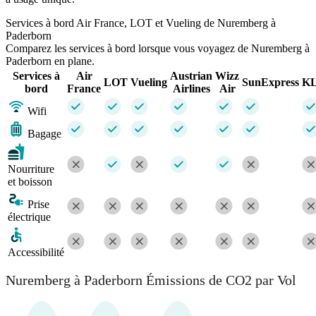
Services à bord Air France, LOT et Vueling de Nuremberg à
Paderborn
Comparez les services à bord lorsque vous voyagez de Nuremberg à
Paderborn en plane.
Services à
Air
Austrian
Wizz
LOT
Vueling
SunExpress
K
bord
France
Airlines
Air
Wifi
Bagage
Nourriture
et boisson
Prise
électrique
Accessibilité
Nuremberg à Paderborn Émissions de CO2 par Vol