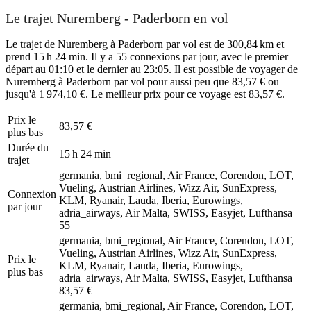
Le trajet Nuremberg - Paderborn en vol
Le trajet de Nuremberg à Paderborn par vol est de 300,84 km et
prend 15 h 24 min. Il y a 55 connexions par jour, avec le premier
départ au 01:10 et le dernier au 23:05. Il est possible de voyager de
Nuremberg à Paderborn par vol pour aussi peu que 83,57 € ou
jusqu'à 1 974,10 €. Le meilleur prix pour ce voyage est 83,57 €.
Prix ​​le
83,57 €
plus bas
Durée du
15 h 24 min
trajet
germania, bmi_regional, Air France, Corendon, LOT,
Vueling, Austrian Airlines, Wizz Air, SunExpress,
Connexion
KLM, Ryanair, Lauda, Iberia, Eurowings,
par jour
adria_airways, Air Malta, SWISS, Easyjet, Lufthansa
55
germania, bmi_regional, Air France, Corendon, LOT,
Vueling, Austrian Airlines, Wizz Air, SunExpress,
Prix ​​le
KLM, Ryanair, Lauda, Iberia, Eurowings,
plus bas
adria_airways, Air Malta, SWISS, Easyjet, Lufthansa
83,57 €
germania, bmi_regional, Air France, Corendon, LOT,