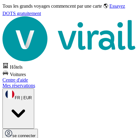
Tous les grands voyages commencent par une carte 🌎
Essayez
DOTS gratuitement
Hôtels
Voitures
Centre d'aide
Mes réservations
FR | EUR
se connecter