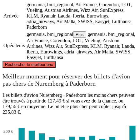
germania, bmi_regional, Air France, Corendon, LOT,
Vueling, Austrian Airlines, Wizz Air, SunExpress,
Arrivée
KLM, Ryanair, Lauda, Iberia, Eurowings,
adria_airways, Air Malta, SWISS, Easyjet, Lufthansa
Paderborn
germania, bmi_regional
germania, bmi_regional,
Plus
Air France, Corendon, LOT, Vueling, Austrian
Opérateurs
Airlines, Wizz Air, SunExpress, KLM, Ryanair, Lauda,
Iberia, Eurowings, adria_airways, Air Malta, SWISS,
Easyjet, Lufthansa
©
CARTO
, ©
OpenStreetMap
contributors
Rechercher le meilleur prix
Paderborn
Meilleur moment pour réserver des billets d'avion
pas chers de Nuremberg à Paderborn
Les billets d'avion Nuremberg - Paderborn les moins chers peuvent
être trouvés à partir de 127,49 € si vous avez de la chance, ou
179,56 € en moyenne. Le billet le plus cher peut coûter jusqu'à
235,83 €.
Nuremberg