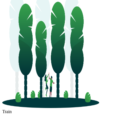
Train