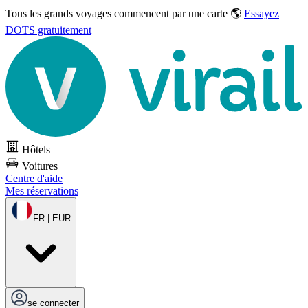
Tous les grands voyages commencent par une carte 🌎
Essayez
DOTS gratuitement
Hôtels
Voitures
Centre d'aide
Mes réservations
FR | EUR
se connecter