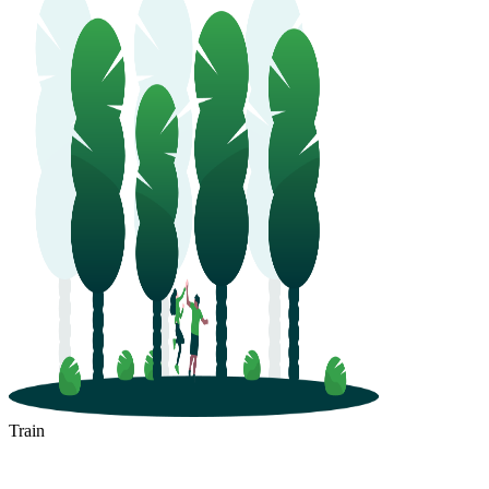
Train