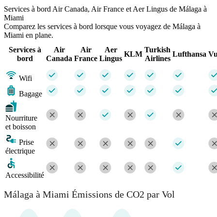
Services à bord Air Canada, Air France et Aer Lingus de Málaga à
Miami
Comparez les services à bord lorsque vous voyagez de Málaga à
Miami en plane.
Services à
Air
Air
Aer
Turkish
KLM
Lufthansa
Vu
bord
Canada
France
Lingus
Airlines
Wifi
Bagage
Nourriture
et boisson
Prise
électrique
Accessibilité
Málaga à Miami Émissions de CO2 par Vol