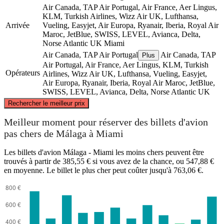
Air Canada, TAP Air Portugal, Air France, Aer Lingus,
KLM, Turkish Airlines, Wizz Air UK, Lufthansa,
Arrivée
Vueling, Easyjet, Air Europa, Ryanair, Iberia, Royal Air
Maroc, JetBlue, SWISS, LEVEL, Avianca, Delta,
Norse Atlantic UK
Miami
Air Canada, TAP Air Portugal
Air Canada, TAP
Plus
Air Portugal, Air France, Aer Lingus, KLM, Turkish
Opérateurs
Airlines, Wizz Air UK, Lufthansa, Vueling, Easyjet,
Air Europa, Ryanair, Iberia, Royal Air Maroc, JetBlue,
SWISS, LEVEL, Avianca, Delta, Norse Atlantic UK
©
CARTO
, ©
OpenStreetMap
contributors
Rechercher le meilleur prix
Meilleur moment pour réserver des billets d'avion
pas chers de Málaga à Miami
Les billets d'avion Málaga - Miami les moins chers peuvent être
Málaga
trouvés à partir de 385,55 € si vous avez de la chance, ou 547,88 €
en moyenne. Le billet le plus cher peut coûter jusqu'à 763,06 €.
Miami, FL