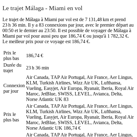
Le trajet Málaga - Miami en vol
Le trajet de Málaga à Miami par vol est de 7 131,48 km et prend
23 h 36 min. Il y a 83 connexions par jour, avec le premier départ au
00:50 et le dernier au 23:50. Il est possible de voyager de Málaga à
Miami par vol pour aussi peu que 186,74 € ou jusqu'à 1 782,32 €.
Le meilleur prix pour ce voyage est 186,74 €.
Prix ​​le
186,74 €
plus bas
Durée du
23 h 36 min
trajet
Air Canada, TAP Air Portugal, Air France, Aer Lingus,
KLM, Turkish Airlines, Wizz Air UK, Lufthansa,
Connexion
Vueling, Easyjet, Air Europa, Ryanair, Iberia, Royal Air
par jour
Maroc, JetBlue, SWISS, LEVEL, Avianca, Delta,
Norse Atlantic UK
83
Air Canada, TAP Air Portugal, Air France, Aer Lingus,
KLM, Turkish Airlines, Wizz Air UK, Lufthansa,
Prix ​​le
Vueling, Easyjet, Air Europa, Ryanair, Iberia, Royal Air
plus bas
Maroc, JetBlue, SWISS, LEVEL, Avianca, Delta,
Norse Atlantic UK
186,74 €
Air Canada, TAP Air Portugal, Air France, Aer Lingus,