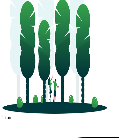
Train