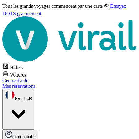
Tous les grands voyages commencent par une carte 🌎
Essayez
DOTS gratuitement
Hôtels
Voitures
Centre d'aide
Mes réservations
FR | EUR
se connecter