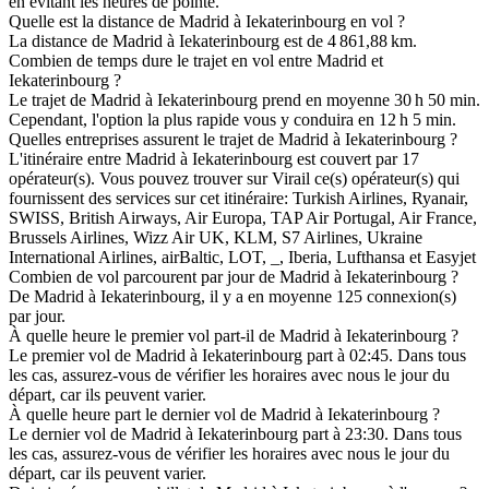
en évitant les heures de pointe.
Quelle est la distance de Madrid à Iekaterinbourg en vol ?
La distance de Madrid à Iekaterinbourg est de 4 861,88 km.
Combien de temps dure le trajet en vol entre Madrid et
Iekaterinbourg ?
Le trajet de Madrid à Iekaterinbourg prend en moyenne 30 h 50 min.
Cependant, l'option la plus rapide vous y conduira en 12 h 5 min.
Quelles entreprises assurent le trajet de Madrid à Iekaterinbourg ?
L'itinéraire entre Madrid à Iekaterinbourg est couvert par 17
opérateur(s). Vous pouvez trouver sur Virail ce(s) opérateur(s) qui
fournissent des services sur cet itinéraire: Turkish Airlines, Ryanair,
SWISS, British Airways, Air Europa, TAP Air Portugal, Air France,
Brussels Airlines, Wizz Air UK, KLM, S7 Airlines, Ukraine
International Airlines, airBaltic, LOT, _, Iberia, Lufthansa et Easyjet
Combien de vol parcourent par jour de Madrid à Iekaterinbourg ?
De Madrid à Iekaterinbourg, il y a en moyenne 125 connexion(s)
par jour.
À quelle heure le premier vol part-il de Madrid à Iekaterinbourg ?
Le premier vol de Madrid à Iekaterinbourg part à 02:45. Dans tous
les cas, assurez-vous de vérifier les horaires avec nous le jour du
départ, car ils peuvent varier.
À quelle heure part le dernier vol de Madrid à Iekaterinbourg ?
Le dernier vol de Madrid à Iekaterinbourg part à 23:30. Dans tous
les cas, assurez-vous de vérifier les horaires avec nous le jour du
départ, car ils peuvent varier.