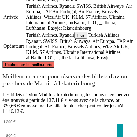
Turkish Airlines, Ryanair, SWISS, British Airways, Air
Europa, TAP Air Portugal, Air France, Brussels
Arrivée
Airlines, Wizz Air UK, KLM, S7 Airlines, Ukraine
International Airlines, airBaltic, LOT, _, Iberia,
Lufthansa, Easyjet
Iekaterinbourg
Turkish Airlines, Ryanair
Turkish Airlines,
Plus
Ryanair, SWISS, British Airways, Air Europa, TAP Air
Opérateurs
Portugal, Air France, Brussels Airlines, Wizz Air UK,
KLM, S7 Airlines, Ukraine International Airlines,
airBaltic, LOT, _, Iberia, Lufthansa, Easyjet
©
CARTO
, ©
OpenStreetMap
contributors
Rechercher le meilleur prix
Meilleur moment pour réserver des billets d'avion
pas chers de Madrid à Iekaterinbourg
Yekaterinburg
Les billets d'avion Madrid - Iekaterinbourg les moins chers peuvent
être trouvés à partir de 137,11 € si vous avez de la chance, ou
320,66 € en moyenne. Le billet le plus cher peut coûter jusqu'à
1 146,12 €.
Madrid