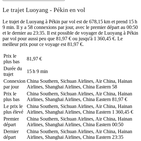
Le trajet Luoyang - Pékin en vol
Le trajet de Luoyang à Pékin par vol est de 678,15 km et prend 15 h
9 min. Il y a 58 connexions par jour, avec le premier départ au 00:50
et le dernier au 23:35. Il est possible de voyager de Luoyang à Pékin
par vol pour aussi peu que 81,97 € ou jusqu'à 1 360,45 €. Le
meilleur prix pour ce voyage est 81,97 €.
Prix ​​le
81,97 €
plus bas
Durée du
15 h 9 min
trajet
Connexion
China Southern, Sichuan Airlines, Air China, Hainan
par jour
Airlines, Shanghai Airlines, China Eastern
58
Prix ​​le
China Southern, Sichuan Airlines, Air China, Hainan
plus bas
Airlines, Shanghai Airlines, China Eastern
81,97 €
Le prix le
China Southern, Sichuan Airlines, Air China, Hainan
plus élevé
Airlines, Shanghai Airlines, China Eastern
1 360,45 €
Premier
China Southern, Sichuan Airlines, Air China, Hainan
départ
Airlines, Shanghai Airlines, China Eastern
00:50
Dernier
China Southern, Sichuan Airlines, Air China, Hainan
départ
Airlines, Shanghai Airlines, China Eastern
23:35