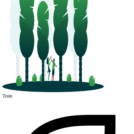
Train