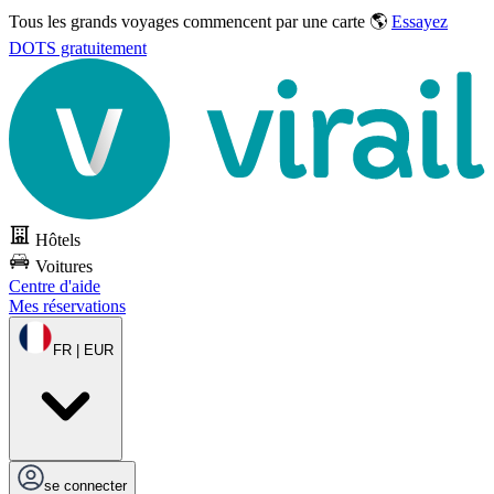
Tous les grands voyages commencent par une carte 🌎
Essayez
DOTS gratuitement
Hôtels
Voitures
Centre d'aide
Mes réservations
FR | EUR
se connecter