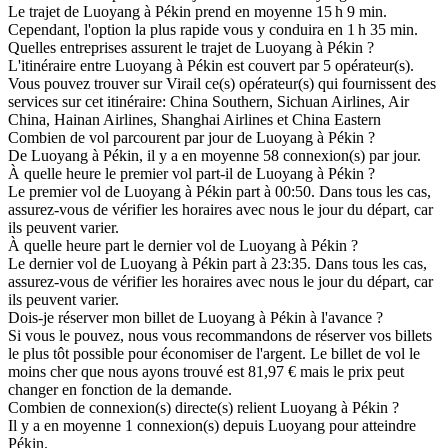
Le trajet de Luoyang à Pékin prend en moyenne 15 h 9 min.
Cependant, l'option la plus rapide vous y conduira en 1 h 35 min.
Quelles entreprises assurent le trajet de Luoyang à Pékin ?
L'itinéraire entre Luoyang à Pékin est couvert par 5 opérateur(s).
Vous pouvez trouver sur Virail ce(s) opérateur(s) qui fournissent des
services sur cet itinéraire: China Southern, Sichuan Airlines, Air
China, Hainan Airlines, Shanghai Airlines et China Eastern
Combien de vol parcourent par jour de Luoyang à Pékin ?
De Luoyang à Pékin, il y a en moyenne 58 connexion(s) par jour.
À quelle heure le premier vol part-il de Luoyang à Pékin ?
Le premier vol de Luoyang à Pékin part à 00:50. Dans tous les cas,
assurez-vous de vérifier les horaires avec nous le jour du départ, car
ils peuvent varier.
À quelle heure part le dernier vol de Luoyang à Pékin ?
Le dernier vol de Luoyang à Pékin part à 23:35. Dans tous les cas,
assurez-vous de vérifier les horaires avec nous le jour du départ, car
ils peuvent varier.
Dois-je réserver mon billet de Luoyang à Pékin à l'avance ?
Si vous le pouvez, nous vous recommandons de réserver vos billets
le plus tôt possible pour économiser de l'argent. Le billet de vol le
moins cher que nous ayons trouvé est 81,97 € mais le prix peut
changer en fonction de la demande.
Combien de connexion(s) directe(s) relient Luoyang à Pékin ?
Il y a en moyenne 1 connexion(s) depuis Luoyang pour atteindre
Pékin.