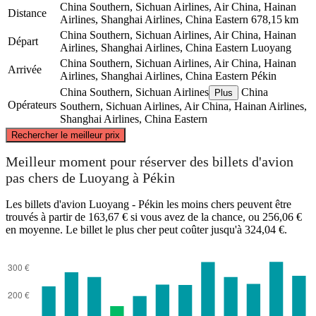
China Southern, Sichuan Airlines, Air China, Hainan
Distance
Airlines, Shanghai Airlines, China Eastern
678,15 km
China Southern, Sichuan Airlines, Air China, Hainan
Départ
Airlines, Shanghai Airlines, China Eastern
Luoyang
China Southern, Sichuan Airlines, Air China, Hainan
Arrivée
Airlines, Shanghai Airlines, China Eastern
Pékin
China Southern, Sichuan Airlines
China
Plus
Opérateurs
Southern, Sichuan Airlines, Air China, Hainan Airlines,
Shanghai Airlines, China Eastern
©
CARTO
, ©
OpenStreetMap
contributors
Rechercher le meilleur prix
Beijing
Meilleur moment pour réserver des billets d'avion
pas chers de Luoyang à Pékin
Les billets d'avion Luoyang - Pékin les moins chers peuvent être
trouvés à partir de 163,67 € si vous avez de la chance, ou 256,06 €
en moyenne. Le billet le plus cher peut coûter jusqu'à 324,04 €.
Luoyang