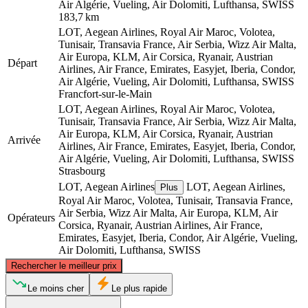
Air Algérie, Vueling, Air Dolomiti, Lufthansa, SWISS
183,7 km
LOT, Aegean Airlines, Royal Air Maroc, Volotea,
Tunisair, Transavia France, Air Serbia, Wizz Air Malta,
Air Europa, KLM, Air Corsica, Ryanair, Austrian
Départ
Airlines, Air France, Emirates, Easyjet, Iberia, Condor,
Air Algérie, Vueling, Air Dolomiti, Lufthansa, SWISS
Francfort-sur-le-Main
LOT, Aegean Airlines, Royal Air Maroc, Volotea,
Tunisair, Transavia France, Air Serbia, Wizz Air Malta,
Air Europa, KLM, Air Corsica, Ryanair, Austrian
Arrivée
Airlines, Air France, Emirates, Easyjet, Iberia, Condor,
Air Algérie, Vueling, Air Dolomiti, Lufthansa, SWISS
Strasbourg
LOT, Aegean Airlines
LOT, Aegean Airlines,
Plus
Royal Air Maroc, Volotea, Tunisair, Transavia France,
Air Serbia, Wizz Air Malta, Air Europa, KLM, Air
Opérateurs
Corsica, Ryanair, Austrian Airlines, Air France,
Emirates, Easyjet, Iberia, Condor, Air Algérie, Vueling,
Air Dolomiti, Lufthansa, SWISS
©
CARTO
, ©
OpenStreetMap
contributors
Rechercher le meilleur prix
Frankfurt
Le moins cher
Le plus rapide