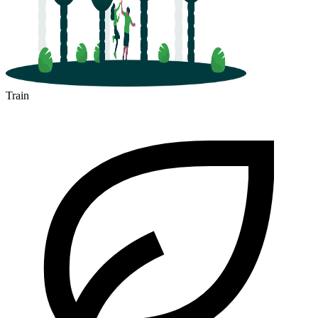
Train