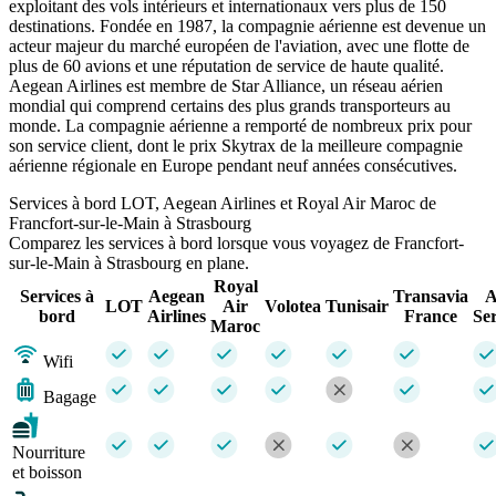
exploitant des vols intérieurs et internationaux vers plus de 150
destinations. Fondée en 1987, la compagnie aérienne est devenue un
acteur majeur du marché européen de l'aviation, avec une flotte de
plus de 60 avions et une réputation de service de haute qualité.
Aegean Airlines est membre de Star Alliance, un réseau aérien
mondial qui comprend certains des plus grands transporteurs au
monde. La compagnie aérienne a remporté de nombreux prix pour
son service client, dont le prix Skytrax de la meilleure compagnie
aérienne régionale en Europe pendant neuf années consécutives.
Services à bord LOT, Aegean Airlines et Royal Air Maroc de
Francfort-sur-le-Main à Strasbourg
Comparez les services à bord lorsque vous voyagez de Francfort-
sur-le-Main à Strasbourg en plane.
Royal
Services à
Aegean
Transavia
A
LOT
Air
Volotea
Tunisair
bord
Airlines
France
Se
Maroc
Wifi
Bagage
Nourriture
et boisson