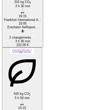
315 kg CO
2
3 h 30 min
19:15
Frankfurt International A...
10:05
Entzheim AéRoport...
2 changements
3 h 30 min
222,00 €
525 kg CO
2
5 h 50 min
23:15