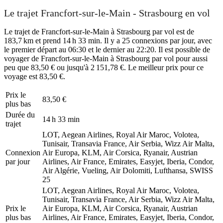
Le trajet Francfort-sur-le-Main - Strasbourg en vol
Le trajet de Francfort-sur-le-Main à Strasbourg par vol est de
183,7 km et prend 14 h 33 min. Il y a 25 connexions par jour, avec
le premier départ au 06:30 et le dernier au 22:20. Il est possible de
voyager de Francfort-sur-le-Main à Strasbourg par vol pour aussi
peu que 83,50 € ou jusqu'à 2 151,78 €. Le meilleur prix pour ce
voyage est 83,50 €.
Prix ​​le
83,50 €
plus bas
Durée du
14 h 33 min
trajet
LOT, Aegean Airlines, Royal Air Maroc, Volotea,
Tunisair, Transavia France, Air Serbia, Wizz Air Malta,
Connexion
Air Europa, KLM, Air Corsica, Ryanair, Austrian
par jour
Airlines, Air France, Emirates, Easyjet, Iberia, Condor,
Air Algérie, Vueling, Air Dolomiti, Lufthansa, SWISS
25
LOT, Aegean Airlines, Royal Air Maroc, Volotea,
Tunisair, Transavia France, Air Serbia, Wizz Air Malta,
Prix ​​le
Air Europa, KLM, Air Corsica, Ryanair, Austrian
plus bas
Airlines, Air France, Emirates, Easyjet, Iberia, Condor,