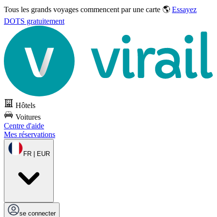
Tous les grands voyages commencent par une carte 🌎
Essayez
DOTS gratuitement
Hôtels
Voitures
Centre d'aide
Mes réservations
FR | EUR
se connecter