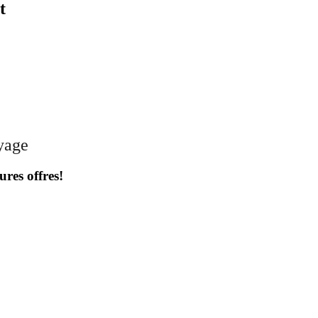
t
oyage
ures offres!