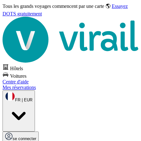
Tous les grands voyages commencent par une carte 🌎
Essayez
DOTS gratuitement
Hôtels
Voitures
Centre d'aide
Mes réservations
FR | EUR
se connecter