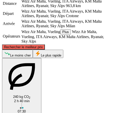
Wizz Air Malta, Vueling, ITA Airways, KM Malta
Distance
Airlines, Ryanair, Sky Alps
963,8 km
Wizz Air Malta, Vueling, ITA Airways, KM Malta
Départ
Airlines, Ryanair, Sky Alps
Crotone
Wizz Air Malta, Vueling, ITA Airways, KM Malta
Arrivée
Airlines, Ryanair, Sky Alps
Milan
Wizz Air Malta, Vueling
Wizz Air Malta,
Plus
Opérateurs
Vueling, ITA Airways, KM Malta Airlines, Ryanair,
Sky Alps
©
CARTO
, ©
OpenStreetMap
contributors
Rechercher le meilleur prix
Milan
Le moins cher
Le plus rapide
240 kg CO
2
2 h 40 min
Crotone
07:30