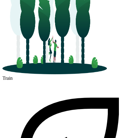
Train