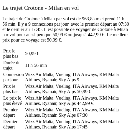
Le trajet Crotone - Milan en vol
Le trajet de Crotone à Milan par vol est de 963,8 km et prend 11 h
56 min. Il y a 9 connexions par jour, avec le premier départ au 07:30
et le dernier au 17:45. Il est possible de voyager de Crotone à Milan
par vol pour aussi peu que 50,99 € ou jusqu'à 442,99 €. Le meilleur
prix pour ce voyage est 50,99 €.
Prix ​​le
50,99 €
plus bas
Durée du
11 h 56 min
trajet
Connexion
Wizz Air Malta, Vueling, ITA Airways, KM Malta
par jour
Airlines, Ryanair, Sky Alps
9
Prix ​​le
Wizz Air Malta, Vueling, ITA Airways, KM Malta
plus bas
Airlines, Ryanair, Sky Alps
50,99 €
Le prix le
Wizz Air Malta, Vueling, ITA Airways, KM Malta
plus élevé
Airlines, Ryanair, Sky Alps
442,99 €
Premier
Wizz Air Malta, Vueling, ITA Airways, KM Malta
départ
Airlines, Ryanair, Sky Alps
07:30
Dernier
Wizz Air Malta, Vueling, ITA Airways, KM Malta
départ
Airlines, Ryanair, Sky Alps
17:45