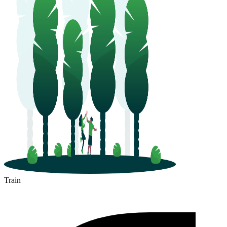
Train