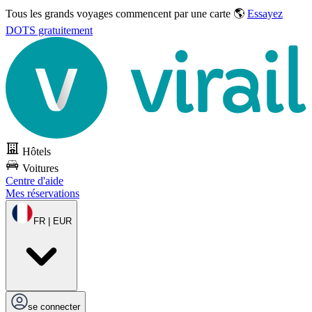
Tous les grands voyages commencent par une carte 🌎
Essayez
DOTS gratuitement
Hôtels
Voitures
Centre d'aide
Mes réservations
FR | EUR
se connecter