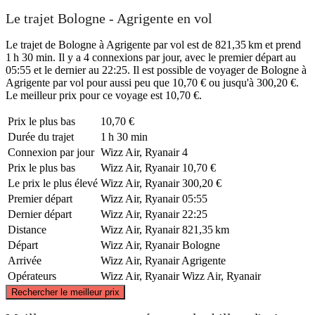
Le trajet Bologne - Agrigente en vol
Le trajet de Bologne à Agrigente par vol est de 821,35 km et prend
1 h 30 min. Il y a 4 connexions par jour, avec le premier départ au
05:55 et le dernier au 22:25. Il est possible de voyager de Bologne à
Agrigente par vol pour aussi peu que 10,70 € ou jusqu'à 300,20 €.
Le meilleur prix pour ce voyage est 10,70 €.
Prix ​​le plus bas
10,70 €
Durée du trajet
1 h 30 min
Connexion par jour
Wizz Air, Ryanair
4
Prix ​​le plus bas
Wizz Air, Ryanair
10,70 €
Le prix le plus élevé
Wizz Air, Ryanair
300,20 €
Premier départ
Wizz Air, Ryanair
05:55
Dernier départ
Wizz Air, Ryanair
22:25
Distance
Wizz Air, Ryanair
821,35 km
Départ
Wizz Air, Ryanair
Bologne
Arrivée
Wizz Air, Ryanair
Agrigente
Opérateurs
Wizz Air, Ryanair
Wizz Air, Ryanair
©
CARTO
, ©
OpenStreetMap
contributors
Rechercher le meilleur prix
Bologna