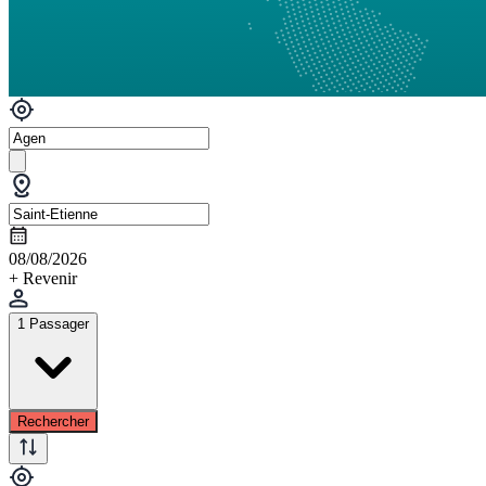
08/08/2026
+ Revenir
1 Passager
Rechercher