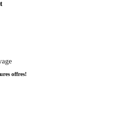
t
oyage
ures offres!