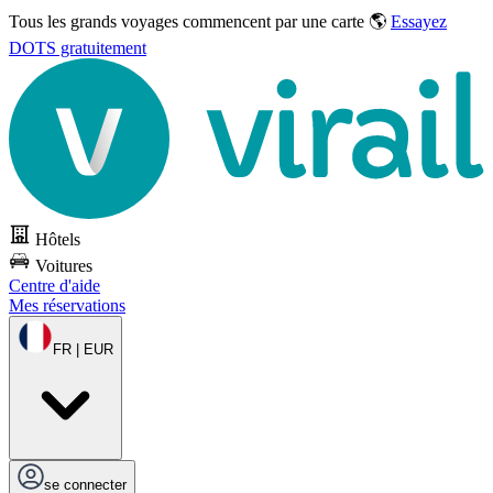
Tous les grands voyages commencent par une carte 🌎
Essayez
DOTS gratuitement
Hôtels
Voitures
Centre d'aide
Mes réservations
FR | EUR
se connecter