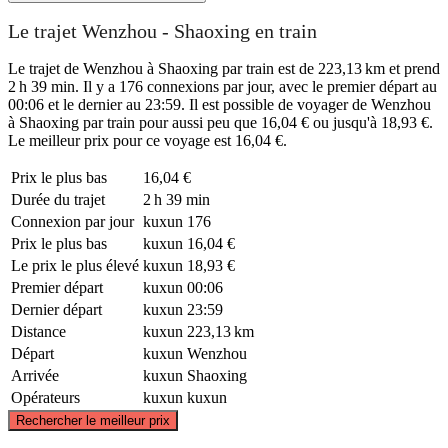
Le trajet Wenzhou - Shaoxing en train
Le trajet de Wenzhou à Shaoxing par train est de 223,13 km et prend
2 h 39 min. Il y a 176 connexions par jour, avec le premier départ au
00:06 et le dernier au 23:59. Il est possible de voyager de Wenzhou
à Shaoxing par train pour aussi peu que 16,04 € ou jusqu'à 18,93 €.
Le meilleur prix pour ce voyage est 16,04 €.
Prix ​​le plus bas
16,04 €
Durée du trajet
2 h 39 min
Connexion par jour
kuxun
176
Prix ​​le plus bas
kuxun
16,04 €
Le prix le plus élevé
kuxun
18,93 €
Premier départ
kuxun
00:06
Dernier départ
kuxun
23:59
Distance
kuxun
223,13 km
Départ
kuxun
Wenzhou
Arrivée
kuxun
Shaoxing
Opérateurs
kuxun
kuxun
©
CARTO
, ©
OpenStreetMap
contributors
Rechercher le meilleur prix
Shaoxing