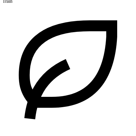
Train