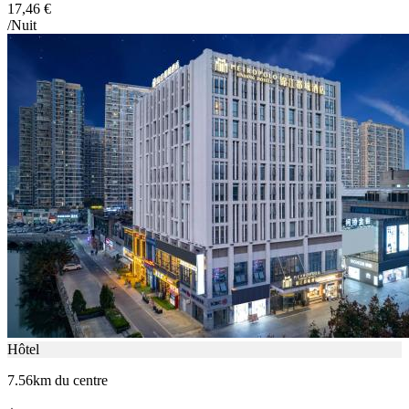
17,46 €
/Nuit
Hôtel
7.56km du centre