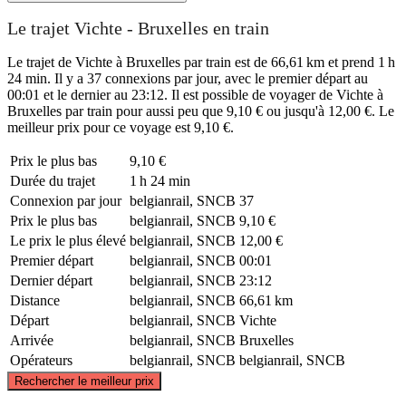
Le trajet Vichte - Bruxelles en train
Le trajet de Vichte à Bruxelles par train est de 66,61 km et prend 1 h
24 min. Il y a 37 connexions par jour, avec le premier départ au
00:01 et le dernier au 23:12. Il est possible de voyager de Vichte à
Bruxelles par train pour aussi peu que 9,10 € ou jusqu'à 12,00 €. Le
meilleur prix pour ce voyage est 9,10 €.
Prix ​​le plus bas
9,10 €
Durée du trajet
1 h 24 min
Connexion par jour
belgianrail, SNCB
37
Prix ​​le plus bas
belgianrail, SNCB
9,10 €
Le prix le plus élevé
belgianrail, SNCB
12,00 €
Premier départ
belgianrail, SNCB
00:01
Dernier départ
belgianrail, SNCB
23:12
Distance
belgianrail, SNCB
66,61 km
Départ
belgianrail, SNCB
Vichte
Arrivée
belgianrail, SNCB
Bruxelles
Opérateurs
belgianrail, SNCB
belgianrail, SNCB
©
CARTO
, ©
OpenStreetMap
contributors
Rechercher le meilleur prix