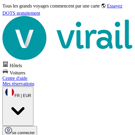
Tous les grands voyages commencent par une carte 🌎
Essayez
DOTS gratuitement
Hôtels
Voitures
Centre d'aide
Mes réservations
FR | EUR
se connecter