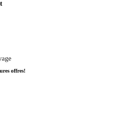
t
oyage
ures offres!