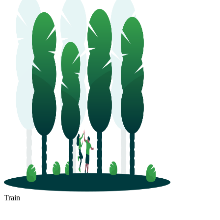
Train