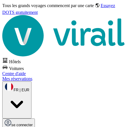
Tous les grands voyages commencent par une carte 🌎
Essayez
DOTS gratuitement
Hôtels
Voitures
Centre d'aide
Mes réservations
FR | EUR
se connecter