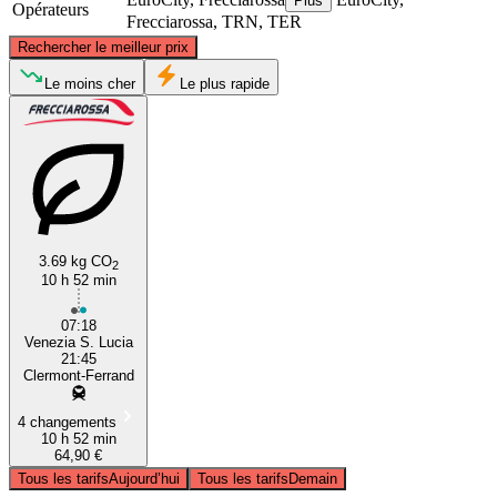
Plus
Opérateurs
Frecciarossa, TRN, TER
©
CARTO
, ©
OpenStreetMap
contributors
Rechercher le meilleur prix
Le moins cher
Le plus rapide
Clermont-Ferrand
Venice
3.69 kg CO
2
10 h 52 min
07:18
Venezia S. Lucia
21:45
Clermont-Ferrand
4 changements
10 h 52 min
64,90 €
Tous les tarifs
Aujourd’hui
Tous les tarifs
Demain