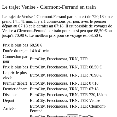
Le trajet Venise - Clermont-Ferrand en train
Le trajet de Venise à Clermont-Ferrand par train est de 720,18 km et
prend 14 h 41 min. Il y a 1 connexions par jour, avec le premier
départ au 07:18 et le dernier au 07:18. Il est possible de voyager de
Venise à Clermont-Ferrand par train pour aussi peu que 68,50 € ou
jusqu'à 70,90 €. Le meilleur prix pour ce voyage est 68,50 €.
Prix ​​le plus bas
68,50 €
Durée du trajet
14 h 41 min
Connexion par
EuroCity, Frecciarossa, TRN, TER
1
jour
Prix ​​le plus bas
EuroCity, Frecciarossa, TRN, TER
68,50 €
Le prix le plus
EuroCity, Frecciarossa, TRN, TER
70,90 €
élevé
Premier départ
EuroCity, Frecciarossa, TRN, TER
07:18
Dernier départ
EuroCity, Frecciarossa, TRN, TER
07:18
Distance
EuroCity, Frecciarossa, TRN, TER
720,18 km
Départ
EuroCity, Frecciarossa, TRN, TER
Venise
EuroCity, Frecciarossa, TRN, TER
Clermont-
Arrivée
Ferrand
EuroCity, Frecciarossa
EuroCity,