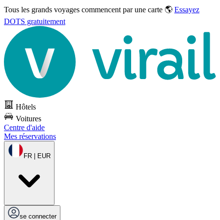
Tous les grands voyages commencent par une carte 🌎
Essayez
DOTS gratuitement
Hôtels
Voitures
Centre d'aide
Mes réservations
FR | EUR
se connecter