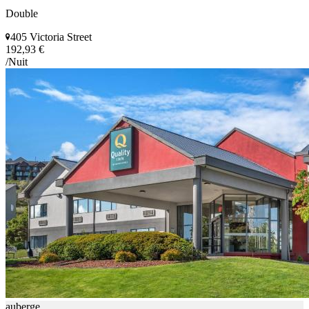
Double
405 Victoria Street
192,93 €
/Nuit
auberge