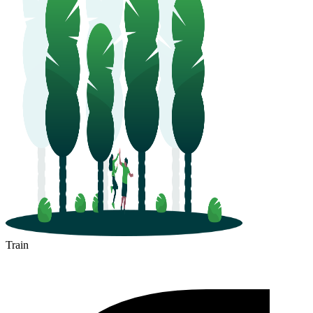
Train