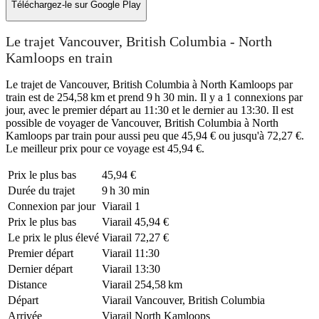
Téléchargez-le sur
Google Play
Le trajet Vancouver, British Columbia - North
Kamloops en train
Le trajet de Vancouver, British Columbia à North Kamloops par
train est de 254,58 km et prend 9 h 30 min. Il y a 1 connexions par
jour, avec le premier départ au 11:30 et le dernier au 13:30. Il est
possible de voyager de Vancouver, British Columbia à North
Kamloops par train pour aussi peu que 45,94 € ou jusqu'à 72,27 €.
Le meilleur prix pour ce voyage est 45,94 €.
Prix ​​le plus bas
45,94 €
Durée du trajet
9 h 30 min
Connexion par jour
Viarail
1
Prix ​​le plus bas
Viarail
45,94 €
Le prix le plus élevé
Viarail
72,27 €
Premier départ
Viarail
11:30
Dernier départ
Viarail
13:30
Distance
Viarail
254,58 km
Départ
Viarail
Vancouver, British Columbia
Arrivée
Viarail
North Kamloops