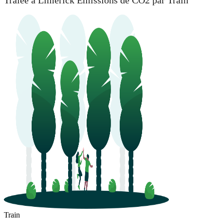
Tralee à Limerick Émissions de CO2 par Train
Train