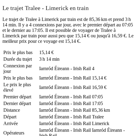
Le trajet Tralee - Limerick en train
Le trajet de Tralee à Limerick par train est de 85,36 km et prend 3 h
14 min. Il y a 4 connexions par jour, avec le premier départ au 07:05
et le dernier au 17:05. Il est possible de voyager de Tralee à
Limerick par train pour aussi peu que 15,14 € ou jusqu'à 16,59 €. Le
meilleur prix pour ce voyage est 15,14 €.
Prix ​​le plus bas
15,14 €
Durée du trajet
3 h 14 min
Connexion par
Iarnród Éireann - Irish Rail
4
jour
Prix ​​le plus bas
Iarnród Éireann - Irish Rail
15,14 €
Le prix le plus
Iarnród Éireann - Irish Rail
16,59 €
élevé
Premier départ
Iarnród Éireann - Irish Rail
07:05
Dernier départ
Iarnród Éireann - Irish Rail
17:05
Distance
Iarnród Éireann - Irish Rail
85,36 km
Départ
Iarnród Éireann - Irish Rail
Tralee
Arrivée
Iarnród Éireann - Irish Rail
Limerick
Iarnród Éireann - Irish Rail
Iarnród Éireann -
Opérateurs
Irish Rail