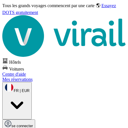
Tous les grands voyages commencent par une carte 🌎
Essayez
DOTS gratuitement
Hôtels
Voitures
Centre d'aide
Mes réservations
FR | EUR
se connecter