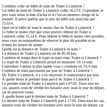
Combien coûte un billet de train de Tralee à Limerick ?
Un billet de train de Tralee à Limerick coûte 16,23 €. Cependant, le
prix varie selon la date d'achat et si c'est un moment chargé de la
journée. Il arrive parfois que le prix du billet soit aussi bas que
15,14 €.
Quel est le billet de train le moins cher de Tralee à Limerick ?
Le billet le moins cher que vous pouvez obtenir de Tralee à
Limerick coûte 15,14 €. Pour obtenir le billet le moins cher possible,
nous vous recommandons de réserver le plus tôt possible et en
évitant les heures de pointe.
Quelle est la distance de Tralee à Limerick en train ?
La distance de Tralee à Limerick est de 85,36 km.
Combien de temps dure le trajet en train entre Tralee et Limerick ?
Le trajet de Tralee à Limerick prend en moyenne 3 h 14 min.
Cependant, l'option la plus rapide vous y conduira en 3 h 9 min.
Combien de train parcourent par jour de Tralee à Limerick ?
De Tralee à Limerick, il y a en moyenne 4 connexion(s) par jour.
À quelle heure le premier train part-il de Tralee à Limerick ?
Le premier train de Tralee à Limerick part à 07:05. Dans tous les
cas, assurez-vous de vérifier les horaires avec nous le jour du départ,
car ils peuvent varier.
À quelle heure part le dernier train de Tralee à Limerick ?
Le dernier train de Tralee à Limerick part à 17:05. Dans tous les cas,
assurez-vous de vérifier les horaires avec nous le jour du départ, car