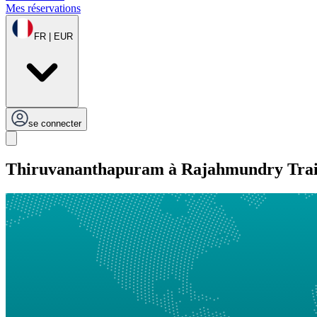
Mes réservations
FR | EUR
se connecter
Thiruvananthapuram à Rajahmundry Tra