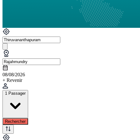
08/08/2026
+ Revenir
1 Passager
Rechercher