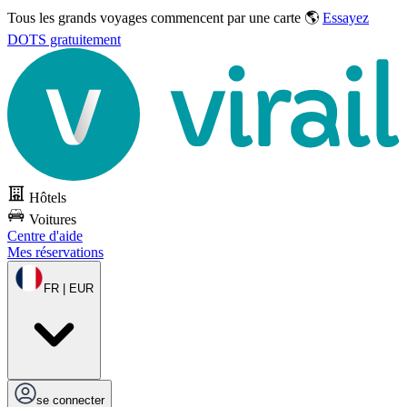
Tous les grands voyages commencent par une carte 🌎
Essayez
DOTS gratuitement
Hôtels
Voitures
Centre d'aide
Mes réservations
FR | EUR
se connecter