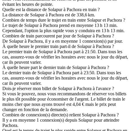
évitant les heures de pointe.
Quelle est la distance de Solapur à Pachora en train ?
La distance de Solapur à Pachora est de 338,6 km.
Combien de temps dure le trajet en train entre Solapur et Pachora ?
Le trajet de Solapur à Pachora prend en moyenne 13 h 13 min.
Cependant, l'option la plus rapide vous y conduira en 13 h 13 min.
Combien de train parcourent par jour de Solapur à Pachora ?
De Solapur à Pachora, il y a en moyenne 1 connexion(s) par jour.
À quelle heure le premier train part-il de Solapur à Pachora ?
Le premier train de Solapur à Pachora part à 21:50. Dans tous les
cas, assurez-vous de vérifier les horaires avec nous le jour du départ,
car ils peuvent varier.
À quelle heure part le dernier train de Solapur à Pachora ?
Le dernier train de Solapur à Pachora part à 23:50. Dans tous les
cas, assurez-vous de vérifier les horaires avec nous le jour du départ,
car ils peuvent varier.
Dois-je réserver mon billet de Solapur à Pachora à l'avance ?
Si vous le pouvez, nous vous recommandons de réserver vos billets
le plus tôt possible pour économiser de l'argent. Le billet de train le
moins cher que nous ayons trouvé est 4,04 € mais le prix peut
changer en fonction de la demande.
Combien de connexion(s) directe(s) relient Solapur à Pachora ?
Il y a en moyenne 1 connexion(s) depuis Solapur pour atteindre
Pachora.
Quel est le temps de trajet le plus rapide entre Solapur et Pachora en