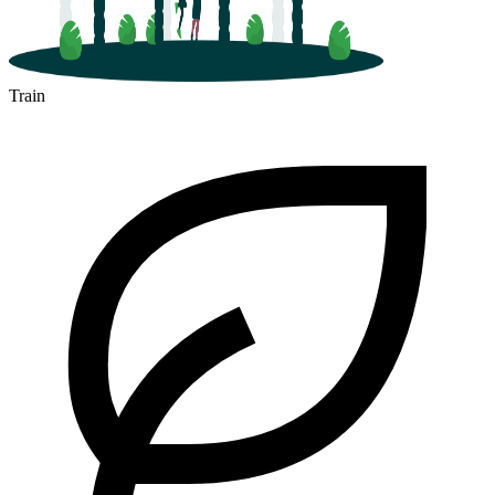
Train