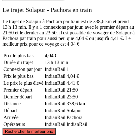
Le trajet Solapur - Pachora en train
Le trajet de Solapur à Pachora par train est de 338,6 km et prend
13 h 13 min. Il y a 1 connexions par jour, avec le premier départ au
21:50 et le dernier au 23:50. Il est possible de voyager de Solapur à
Pachora par train pour aussi peu que 4,04 € ou jusqu'à 4,41 €. Le
meilleur prix pour ce voyage est 4,04 €.
Prix ​​le plus bas
4,04 €
Durée du trajet
13 h 13 min
Connexion par jour
IndianRail
1
Prix ​​le plus bas
IndianRail
4,04 €
Le prix le plus élevé
IndianRail
4,41 €
Premier départ
IndianRail
21:50
Dernier départ
IndianRail
23:50
Distance
IndianRail
338,6 km
Départ
IndianRail
Solapur
Arrivée
IndianRail
Pachora
Opérateurs
IndianRail
IndianRail
©
CARTO
, ©
OpenStreetMap
contributors
Rechercher le meilleur prix
Pachora