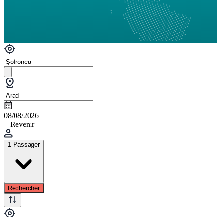
08/08/2026
+ Revenir
1 Passager
Rechercher