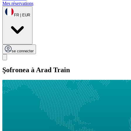
Mes réservations
FR | EUR
se connecter
Şofronea à Arad Train