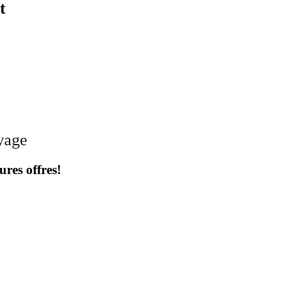
t
oyage
ures offres!