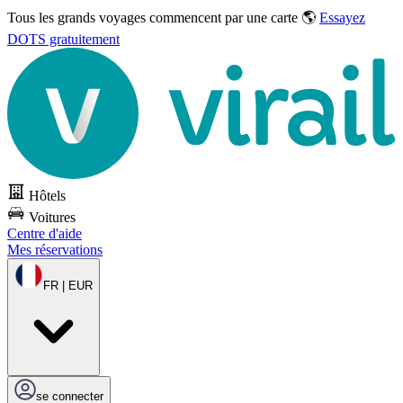
Tous les grands voyages commencent par une carte 🌎
Essayez
DOTS gratuitement
Hôtels
Voitures
Centre d'aide
Mes réservations
FR | EUR
se connecter