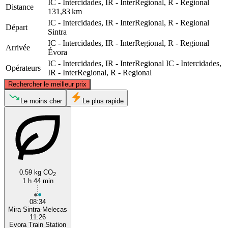
IC - Intercidades, IR - InterRegional, R - Regional
Distance
131,83 km
IC - Intercidades, IR - InterRegional, R - Regional
Départ
Sintra
IC - Intercidades, IR - InterRegional, R - Regional
Arrivée
Évora
IC - Intercidades, IR - InterRegional
IC - Intercidades,
Opérateurs
IR - InterRegional, R - Regional
©
CARTO
, ©
OpenStreetMap
contributors
Rechercher le meilleur prix
Le moins cher
Le plus rapide
Sintra Municipality
Evora
0.59 kg CO
2
1 h 44 min
08:34
Mira Sintra-Melecas
11:26
Evora Train Station