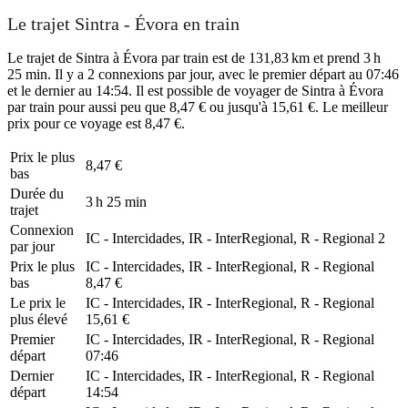
Le trajet Sintra - Évora en train
Le trajet de Sintra à Évora par train est de 131,83 km et prend 3 h
25 min. Il y a 2 connexions par jour, avec le premier départ au 07:46
et le dernier au 14:54. Il est possible de voyager de Sintra à Évora
par train pour aussi peu que 8,47 € ou jusqu'à 15,61 €. Le meilleur
prix pour ce voyage est 8,47 €.
Prix ​​le plus
8,47 €
bas
Durée du
3 h 25 min
trajet
Connexion
IC - Intercidades, IR - InterRegional, R - Regional
2
par jour
Prix ​​le plus
IC - Intercidades, IR - InterRegional, R - Regional
bas
8,47 €
Le prix le
IC - Intercidades, IR - InterRegional, R - Regional
plus élevé
15,61 €
Premier
IC - Intercidades, IR - InterRegional, R - Regional
départ
07:46
Dernier
IC - Intercidades, IR - InterRegional, R - Regional
départ
14:54