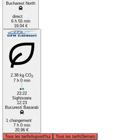
Bucharest North
direct
6 h 55 min
19,04 €
2.38 kg CO
2
7 h 0 min
23:22
Sighisoara
12:23
Bucuresti Basarab
1 changement
7 h 0 min
20,96 €
Tous les tarifs
Aujourd’hui
Tous les tarifs
Demain