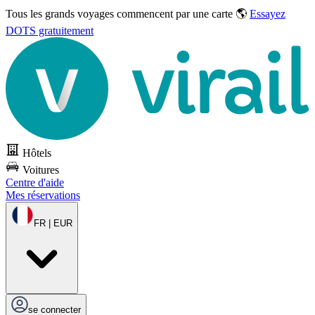
Tous les grands voyages commencent par une carte 🌎
Essayez
DOTS gratuitement
Hôtels
Voitures
Centre d'aide
Mes réservations
FR | EUR
se connecter