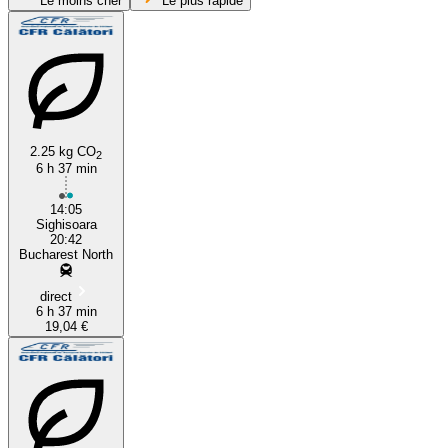
Le moins cher
Le plus rapide
2.25 kg CO
2
6 h 37 min
Bucharest
14:05
Sighisoara
20:42
Bucharest North
direct
6 h 37 min
19,04 €