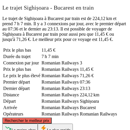
Le trajet Sighișoara - Bucarest en train
Le trajet de Sighișoara à Bucarest par train est de 224,12 km et
prend 7 h 7 min. Il y a 3 connexions par jour, avec le premier départ
au 07:36 et le dernier au 23:13. Il est possible de voyager de
Sighișoara à Bucarest par train pour aussi peu que 11,45 € ou
jusqu'à 71,26 €. Le meilleur prix pour ce voyage est 11,45 €.
Prix ​​le plus bas
11,45 €
Durée du trajet
7 h 7 min
Connexion par jour
Romanian Railways
3
Prix ​​le plus bas
Romanian Railways
11,45 €
Le prix le plus élevé
Romanian Railways
71,26 €
Premier départ
Romanian Railways
07:36
Dernier départ
Romanian Railways
23:13
Distance
Romanian Railways
224,12 km
Départ
Romanian Railways
Sighișoara
Arrivée
Romanian Railways
Bucarest
Opérateurs
Romanian Railways
Romanian Railways
©
CARTO
, ©
OpenStreetMap
contributors
Rechercher le meilleur prix
Sighișoara