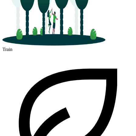
Train