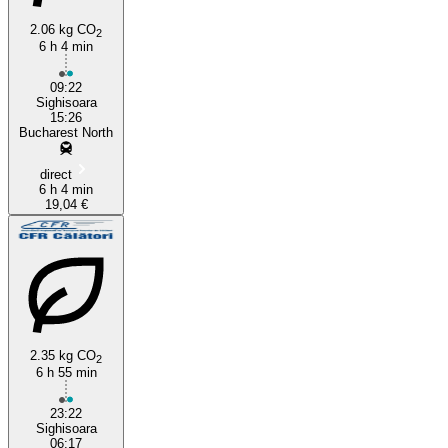
2.06 kg CO
2
6 h 4 min
09:22
Sighisoara
15:26
Bucharest North
direct
6 h 4 min
19,04 €
2.35 kg CO
2
6 h 55 min
23:22
Sighisoara
06:17