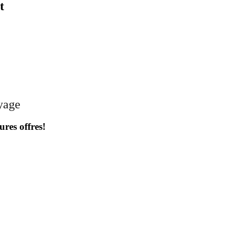
t
oyage
ures offres!