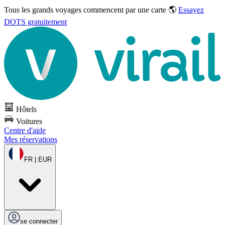
Tous les grands voyages commencent par une carte 🌎
Essayez
DOTS gratuitement
Hôtels
Voitures
Centre d'aide
Mes réservations
FR | EUR
se connecter