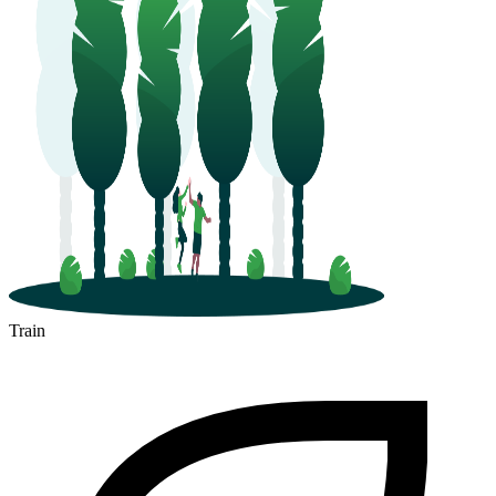
Train