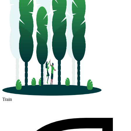
Train