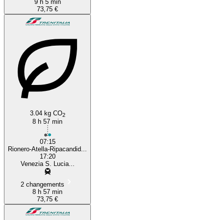
9 h 5 min
73,75 €
3.04 kg CO
2
8 h 57 min
07:15
Rionero-Atella-Ripacandid...
17:20
Venezia S. Lucia...
2 changements
8 h 57 min
73,75 €