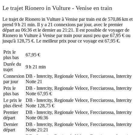
Le trajet Rionero in Vulture - Venise en train
Le trajet de Rionero in Vulture à Venise par train est de 570,86 km et
prend 9 h 21 min. Il y a 21 connexions par jour, avec le premier
départ au 06:36 et le dernier au 21:21. Il est possible de voyager de
Rionero in Vulture à Venise par train pour aussi peu que 67,95 € ou
jusqu'à 128,75 €. Le meilleur prix pour ce voyage est 67,95 €.
Prix ​​le
67,95 €
plus bas
Durée du
9 h 21 min
trajet
Connexion
DB - Intercity, Regionale Veloce, Frecciarossa, Intercity
par jour
Notte
21
Prix ​​le
DB - Intercity, Regionale Veloce, Frecciarossa, Intercity
plus bas
Notte
67,95 €
Le prix le
DB - Intercity, Regionale Veloce, Frecciarossa, Intercity
plus élevé
Notte
128,75 €
Premier
DB - Intercity, Regionale Veloce, Frecciarossa, Intercity
départ
Notte
06:36
Dernier
DB - Intercity, Regionale Veloce, Frecciarossa, Intercity
départ
Notte
21:21