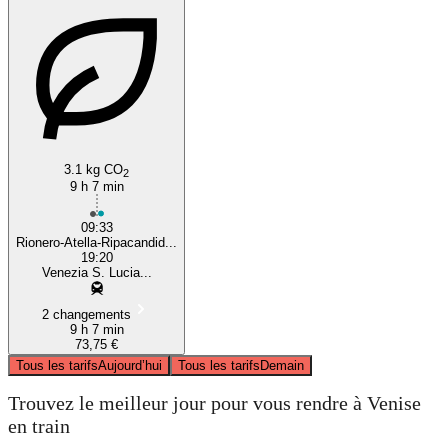
3.1 kg CO
2
9 h 7 min
09:33
Rionero-Atella-Ripacandid...
19:20
Venezia S. Lucia...
2 changements
9 h 7 min
73,75 €
Tous les tarifs
Aujourd’hui
Tous les tarifs
Demain
Trouvez le meilleur jour pour vous rendre à Venise
en train