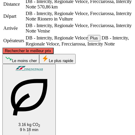
DB - Intercity, Regionale Veloce, Frecciarossa, Intercity
Distance
Notte
570,86 km
DB - Intercity, Regionale Veloce, Frecciarossa, Intercity
Départ
Notte
Rionero in Vulture
DB - Intercity, Regionale Veloce, Frecciarossa, Intercity
Arrivée
Notte
Venise
DB - Intercity, Regionale Veloce
DB - Intercity,
Plus
Opérateurs
Regionale Veloce, Frecciarossa, Intercity Notte
©
CARTO
, ©
OpenStreetMap
contributors
Rechercher le meilleur prix
Venice
Le moins cher
Le plus rapide
Rionero in Vulture
3.16 kg CO
2
9 h 18 min