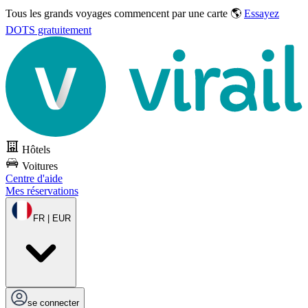
Tous les grands voyages commencent par une carte 🌎
Essayez
DOTS gratuitement
Hôtels
Voitures
Centre d'aide
Mes réservations
FR | EUR
se connecter