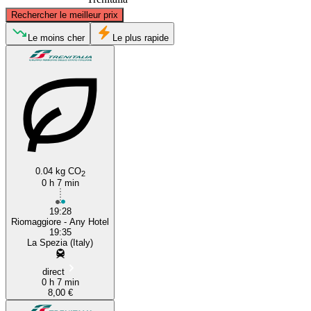
©
CARTO
, ©
OpenStreetMap
contributors
Rechercher le meilleur prix
Le moins cher
Le plus rapide
La Spezia
Riomaggiore
0.04 kg CO
2
0 h 7 min
19:28
Riomaggiore - Any Hotel
19:35
La Spezia (Italy)
direct
0 h 7 min
8,00 €