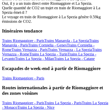
Oui, il y a un train direct entre Riomaggiore et La Spezia.
Quelle quantité de CO2 un trajet en train de Riomaggiore à La
Spezia émet-il ?
Le voyage en train de Riomaggiore à La Spezia génère 0.59kg
émissions de CO2.
Itinéraires tendance
Trains Riomaggiore - Paris
Trains Manarola - La Spezia
Trains
Manarola - Paris
Trains Corniglia - Genes
Trains Corniglia -
Rome
Trains Vernazza - Paris
Trains Vernazza - La Spezia
Trains
Vernazza - Rome
Trains La Spezia - Turin
Trains La Spezia -
Levanto
Trains La Spezia - Milan
Trains La Spezia - Catane
Escapades de week-end à partir de Riomaggiore
Trains Riomaggiore - Paris
Routes internationales à partir de Riomaggiore et
des zones voisines
Trains Riomaggiore - Paris
Trains La Spezia - Paris
Trains La Spezia
- Monaco
Trains La Spezia - Nice