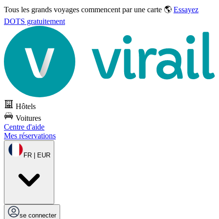
Tous les grands voyages commencent par une carte 🌎
Essayez
DOTS gratuitement
Hôtels
Voitures
Centre d'aide
Mes réservations
FR | EUR
se connecter