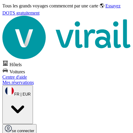
Tous les grands voyages commencent par une carte 🌎
Essayez
DOTS gratuitement
Hôtels
Voitures
Centre d'aide
Mes réservations
FR | EUR
se connecter