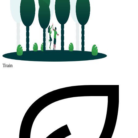
Train