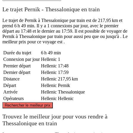
Le trajet Pernik - Thessalonique en train
Le trajet de Pernik à Thessalonique par train est de 217,95 km et
prend 6 h 49 min. Il y a 1 connexions par jour, avec le premier
départ au 17:48 et le dernier au 17:59. Il est possible de voyager de
Pernik à Thessalonique par train pour aussi peu que ou jusqu'à . Le
meilleur prix pour ce voyage est .
Durée du trajet
6 h 49 min
Connexion par jour
Hellenic
1
Premier départ
Hellenic
17:48
Dernier départ
Hellenic
17:59
Distance
Hellenic
217,95 km
Départ
Hellenic
Pernik
Arrivée
Hellenic
Thessalonique
Opérateurs
Hellenic
Hellenic
©
CARTO
, ©
OpenStreetMap
contributors
Rechercher le meilleur prix
Pernik
Trouvez le meilleur jour pour vous rendre à
Thessalonique en train