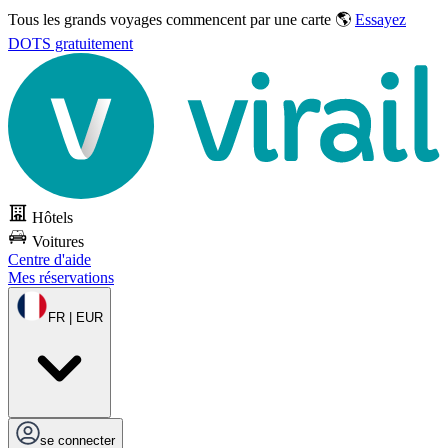
Tous les grands voyages commencent par une carte 🌎
Essayez
DOTS gratuitement
Hôtels
Voitures
Centre d'aide
Mes réservations
FR | EUR
se connecter