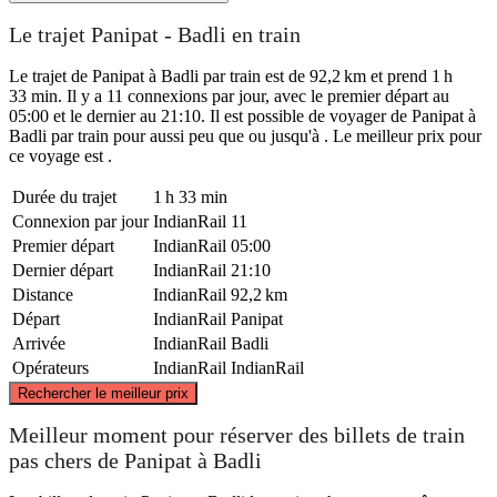
Le trajet Panipat - Badli en train
Le trajet de Panipat à Badli par train est de 92,2 km et prend 1 h
33 min. Il y a 11 connexions par jour, avec le premier départ au
05:00 et le dernier au 21:10. Il est possible de voyager de Panipat à
Badli par train pour aussi peu que ou jusqu'à . Le meilleur prix pour
ce voyage est .
Durée du trajet
1 h 33 min
Connexion par jour
IndianRail
11
Premier départ
IndianRail
05:00
Dernier départ
IndianRail
21:10
Distance
IndianRail
92,2 km
Départ
IndianRail
Panipat
Arrivée
IndianRail
Badli
Opérateurs
IndianRail
IndianRail
©
CARTO
, ©
OpenStreetMap
contributors
Rechercher le meilleur prix
Panipat
Meilleur moment pour réserver des billets de train
pas chers de Panipat à Badli