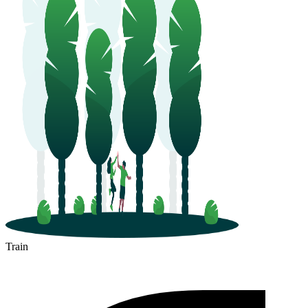
Train