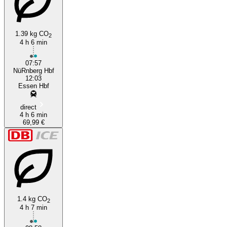
1.39 kg CO
2
4 h 6 min
Nuremberg
07:57
NüRnberg Hbf
12:03
Essen Hbf
direct
4 h 6 min
69,99 €
1.4 kg CO
2
4 h 7 min