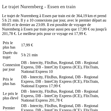
Le trajet Nuremberg - Essen en train
Le trajet de Nuremberg à Essen par train est de 364,19 km et prend
5 h 21 min. Il y a 10 connexions par jour, avec le premier départ au
00:05 et le dernier au 23:09. Il est possible de voyager de
Nuremberg à Essen par train pour aussi peu que 17,99 € ou jusqu'à
201,78 €. Le meilleur prix pour ce voyage est 17,99 €.
Prix ​​le
17,99 €
plus bas
Durée du
5 h 21 min
trajet
DB - Intercity, FlixBus, Regional, DB - Regional
Connexion
Express, DB - InterCity Express (ICE), FlixTrain,
par jour
National Express
10
DB - Intercity, FlixBus, Regional, DB - Regional
Prix ​​le
Express, DB - InterCity Express (ICE), FlixTrain,
plus bas
National Express
17,99 €
DB - Intercity, FlixBus, Regional, DB - Regional
Le prix le
Express, DB - InterCity Express (ICE), FlixTrain,
plus élevé
National Express
201,78 €
DB - Intercity, FlixBus, Regional, DB - Regional
Premier
Express, DB - InterCity Express (ICE), FlixTrain,