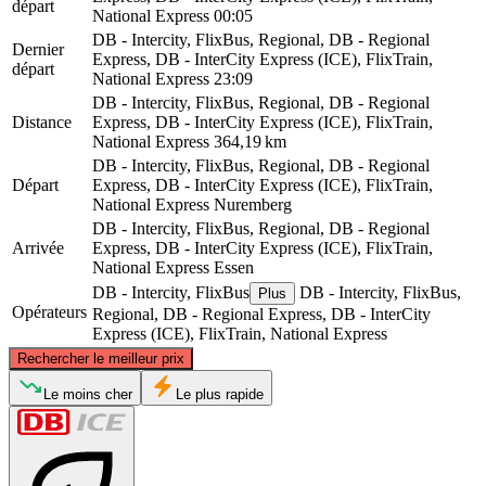
départ
National Express
00:05
DB - Intercity, FlixBus, Regional, DB - Regional
Dernier
Express, DB - InterCity Express (ICE), FlixTrain,
départ
National Express
23:09
DB - Intercity, FlixBus, Regional, DB - Regional
Distance
Express, DB - InterCity Express (ICE), FlixTrain,
National Express
364,19 km
DB - Intercity, FlixBus, Regional, DB - Regional
Départ
Express, DB - InterCity Express (ICE), FlixTrain,
National Express
Nuremberg
DB - Intercity, FlixBus, Regional, DB - Regional
Arrivée
Express, DB - InterCity Express (ICE), FlixTrain,
National Express
Essen
DB - Intercity, FlixBus
DB - Intercity, FlixBus,
Plus
Opérateurs
Regional, DB - Regional Express, DB - InterCity
Express (ICE), FlixTrain, National Express
©
CARTO
, ©
OpenStreetMap
contributors
Rechercher le meilleur prix
Essen, NW
Le moins cher
Le plus rapide