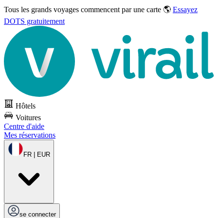
Tous les grands voyages commencent par une carte 🌎
Essayez
DOTS gratuitement
Hôtels
Voitures
Centre d'aide
Mes réservations
FR | EUR
se connecter