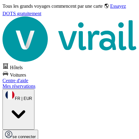
Tous les grands voyages commencent par une carte 🌎
Essayez
DOTS gratuitement
Hôtels
Voitures
Centre d'aide
Mes réservations
FR | EUR
se connecter