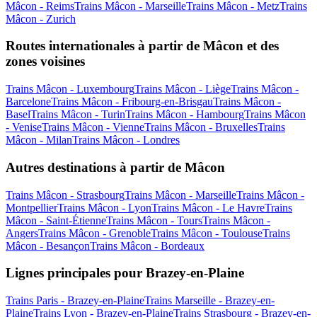
Mâcon - Reims
Trains Mâcon - Marseille
Trains Mâcon - Metz
Trains
Mâcon - Zurich
Routes internationales à partir de Mâcon et des
zones voisines
Trains Mâcon - Luxembourg
Trains Mâcon - Liège
Trains Mâcon -
Barcelone
Trains Mâcon - Fribourg-en-Brisgau
Trains Mâcon -
Basel
Trains Mâcon - Turin
Trains Mâcon - Hambourg
Trains Mâcon
- Venise
Trains Mâcon - Vienne
Trains Mâcon - Bruxelles
Trains
Mâcon - Milan
Trains Mâcon - Londres
Autres destinations à partir de Mâcon
Trains Mâcon - Strasbourg
Trains Mâcon - Marseille
Trains Mâcon -
Montpellier
Trains Mâcon - Lyon
Trains Mâcon - Le Havre
Trains
Mâcon - Saint-Étienne
Trains Mâcon - Tours
Trains Mâcon -
Angers
Trains Mâcon - Grenoble
Trains Mâcon - Toulouse
Trains
Mâcon - Besançon
Trains Mâcon - Bordeaux
Lignes principales pour Brazey-en-Plaine
Trains Paris - Brazey-en-Plaine
Trains Marseille - Brazey-en-
Plaine
Trains Lyon - Brazey-en-Plaine
Trains Strasbourg - Brazey-en-