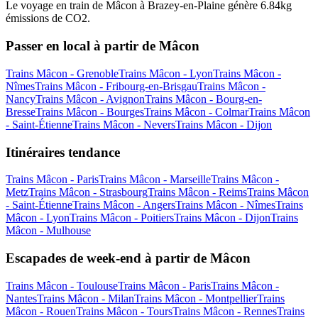
Le voyage en train de Mâcon à Brazey-en-Plaine génère 6.84kg
émissions de CO2.
Passer en local à partir de Mâcon
Trains Mâcon - Grenoble
Trains Mâcon - Lyon
Trains Mâcon -
Nîmes
Trains Mâcon - Fribourg-en-Brisgau
Trains Mâcon -
Nancy
Trains Mâcon - Avignon
Trains Mâcon - Bourg-en-
Bresse
Trains Mâcon - Bourges
Trains Mâcon - Colmar
Trains Mâcon
- Saint-Étienne
Trains Mâcon - Nevers
Trains Mâcon - Dijon
Itinéraires tendance
Trains Mâcon - Paris
Trains Mâcon - Marseille
Trains Mâcon -
Metz
Trains Mâcon - Strasbourg
Trains Mâcon - Reims
Trains Mâcon
- Saint-Étienne
Trains Mâcon - Angers
Trains Mâcon - Nîmes
Trains
Mâcon - Lyon
Trains Mâcon - Poitiers
Trains Mâcon - Dijon
Trains
Mâcon - Mulhouse
Escapades de week-end à partir de Mâcon
Trains Mâcon - Toulouse
Trains Mâcon - Paris
Trains Mâcon -
Nantes
Trains Mâcon - Milan
Trains Mâcon - Montpellier
Trains
Mâcon - Rouen
Trains Mâcon - Tours
Trains Mâcon - Rennes
Trains