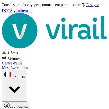
Tous les grands voyages commencent par une carte 🌎
Essayez
DOTS gratuitement
Hôtels
Voitures
Centre d'aide
Mes réservations
FR | EUR
se connecter