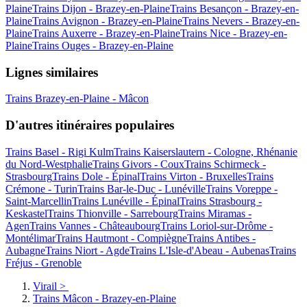
Plaine
Trains Dijon - Brazey-en-Plaine
Trains Besançon - Brazey-en-
Plaine
Trains Avignon - Brazey-en-Plaine
Trains Nevers - Brazey-en-
Plaine
Trains Auxerre - Brazey-en-Plaine
Trains Nice - Brazey-en-
Plaine
Trains Ouges - Brazey-en-Plaine
Lignes similaires
Trains Brazey-en-Plaine - Mâcon
D'autres itinéraires populaires
Trains Basel - Rigi Kulm
Trains Kaiserslautern - Cologne, Rhénanie
du Nord-Westphalie
Trains Givors - Coux
Trains Schirmeck -
Strasbourg
Trains Dole - Épinal
Trains Virton - Bruxelles
Trains
Crémone - Turin
Trains Bar-le-Duc - Lunéville
Trains Voreppe -
Saint-Marcellin
Trains Lunéville - Épinal
Trains Strasbourg -
Keskastel
Trains Thionville - Sarrebourg
Trains Miramas -
Agen
Trains Vannes - Châteaubourg
Trains Loriol-sur-Drôme -
Montélimar
Trains Hautmont - Compiègne
Trains Antibes -
Aubagne
Trains Niort - Agde
Trains L'Isle-d'Abeau - Aubenas
Trains
Fréjus - Grenoble
Virail
>
Trains Mâcon - Brazey-en-Plaine