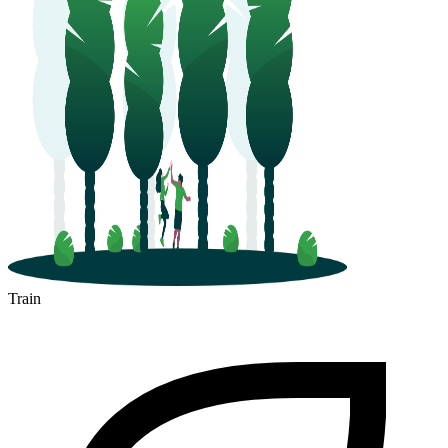
Mâcon
Train