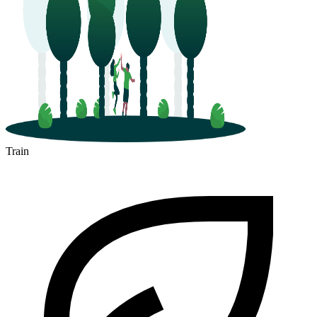
Train