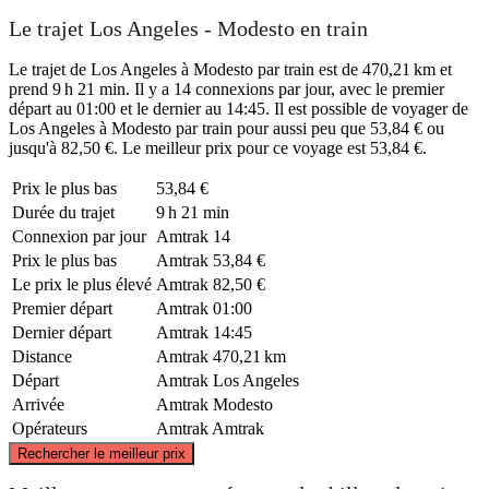
Le trajet Los Angeles - Modesto en train
Le trajet de Los Angeles à Modesto par train est de 470,21 km et
prend 9 h 21 min. Il y a 14 connexions par jour, avec le premier
départ au 01:00 et le dernier au 14:45. Il est possible de voyager de
Los Angeles à Modesto par train pour aussi peu que 53,84 € ou
jusqu'à 82,50 €. Le meilleur prix pour ce voyage est 53,84 €.
Prix ​​le plus bas
53,84 €
Durée du trajet
9 h 21 min
Connexion par jour
Amtrak
14
Prix ​​le plus bas
Amtrak
53,84 €
Le prix le plus élevé
Amtrak
82,50 €
Premier départ
Amtrak
01:00
Dernier départ
Amtrak
14:45
Distance
Amtrak
470,21 km
Départ
Amtrak
Los Angeles
Arrivée
Amtrak
Modesto
Opérateurs
Amtrak
Amtrak
©
CARTO
, ©
OpenStreetMap
contributors
Rechercher le meilleur prix
Modesto, CA