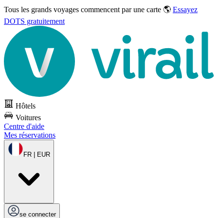
Tous les grands voyages commencent par une carte 🌎
Essayez
DOTS gratuitement
Hôtels
Voitures
Centre d'aide
Mes réservations
FR | EUR
se connecter