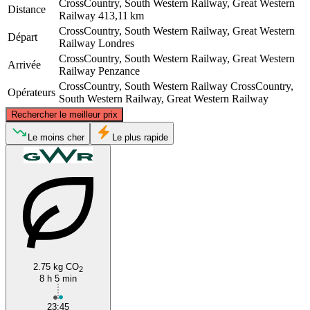
CrossCountry, South Western Railway, Great Western
Distance
Railway
413,11 km
CrossCountry, South Western Railway, Great Western
Départ
Railway
Londres
CrossCountry, South Western Railway, Great Western
Arrivée
Railway
Penzance
CrossCountry, South Western Railway
CrossCountry,
Opérateurs
South Western Railway, Great Western Railway
©
CARTO
, ©
OpenStreetMap
contributors
Rechercher le meilleur prix
Le moins cher
Le plus rapide
London
Penzance
2.75 kg CO
2
8 h 5 min
23:45