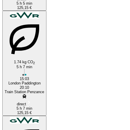
5 h 5 min
125,15 €
1.74 kg CO
2
5 h 7 min
15:03
London Paddington
20:10
Train Station Penzance
direct
5 h 7 min
125,15 €