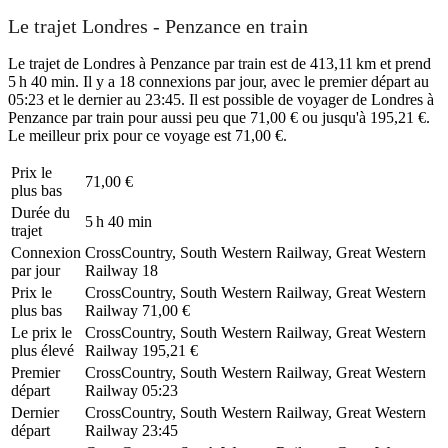
Le trajet Londres - Penzance en train
Le trajet de Londres à Penzance par train est de 413,11 km et prend
5 h 40 min. Il y a 18 connexions par jour, avec le premier départ au
05:23 et le dernier au 23:45. Il est possible de voyager de Londres à
Penzance par train pour aussi peu que 71,00 € ou jusqu'à 195,21 €.
Le meilleur prix pour ce voyage est 71,00 €.
Prix ​​le
71,00 €
plus bas
Durée du
5 h 40 min
trajet
Connexion
CrossCountry, South Western Railway, Great Western
par jour
Railway
18
Prix ​​le
CrossCountry, South Western Railway, Great Western
plus bas
Railway
71,00 €
Le prix le
CrossCountry, South Western Railway, Great Western
plus élevé
Railway
195,21 €
Premier
CrossCountry, South Western Railway, Great Western
départ
Railway
05:23
Dernier
CrossCountry, South Western Railway, Great Western
départ
Railway
23:45