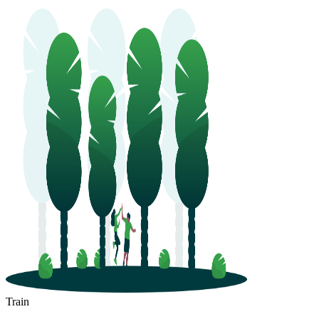
Train