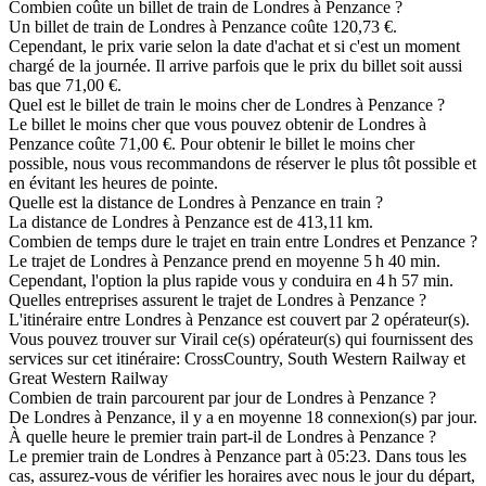
Combien coûte un billet de train de Londres à Penzance ?
Un billet de train de Londres à Penzance coûte 120,73 €.
Cependant, le prix varie selon la date d'achat et si c'est un moment
chargé de la journée. Il arrive parfois que le prix du billet soit aussi
bas que 71,00 €.
Quel est le billet de train le moins cher de Londres à Penzance ?
Le billet le moins cher que vous pouvez obtenir de Londres à
Penzance coûte 71,00 €. Pour obtenir le billet le moins cher
possible, nous vous recommandons de réserver le plus tôt possible et
en évitant les heures de pointe.
Quelle est la distance de Londres à Penzance en train ?
La distance de Londres à Penzance est de 413,11 km.
Combien de temps dure le trajet en train entre Londres et Penzance ?
Le trajet de Londres à Penzance prend en moyenne 5 h 40 min.
Cependant, l'option la plus rapide vous y conduira en 4 h 57 min.
Quelles entreprises assurent le trajet de Londres à Penzance ?
L'itinéraire entre Londres à Penzance est couvert par 2 opérateur(s).
Vous pouvez trouver sur Virail ce(s) opérateur(s) qui fournissent des
services sur cet itinéraire: CrossCountry, South Western Railway et
Great Western Railway
Combien de train parcourent par jour de Londres à Penzance ?
De Londres à Penzance, il y a en moyenne 18 connexion(s) par jour.
À quelle heure le premier train part-il de Londres à Penzance ?
Le premier train de Londres à Penzance part à 05:23. Dans tous les
cas, assurez-vous de vérifier les horaires avec nous le jour du départ,