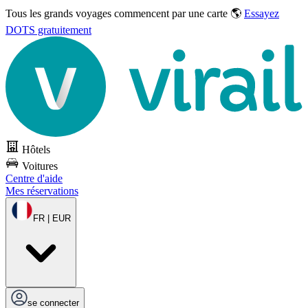
Tous les grands voyages commencent par une carte 🌎
Essayez
DOTS gratuitement
Hôtels
Voitures
Centre d'aide
Mes réservations
FR | EUR
se connecter