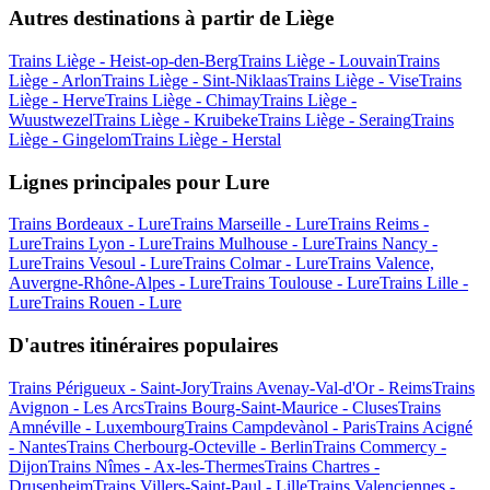
Autres destinations à partir de Liège
Trains Liège - Heist-op-den-Berg
Trains Liège - Louvain
Trains
Liège - Arlon
Trains Liège - Sint-Niklaas
Trains Liège - Vise
Trains
Liège - Herve
Trains Liège - Chimay
Trains Liège -
Wuustwezel
Trains Liège - Kruibeke
Trains Liège - Seraing
Trains
Liège - Gingelom
Trains Liège - Herstal
Lignes principales pour Lure
Trains Bordeaux - Lure
Trains Marseille - Lure
Trains Reims -
Lure
Trains Lyon - Lure
Trains Mulhouse - Lure
Trains Nancy -
Lure
Trains Vesoul - Lure
Trains Colmar - Lure
Trains Valence,
Auvergne-Rhône-Alpes - Lure
Trains Toulouse - Lure
Trains Lille -
Lure
Trains Rouen - Lure
D'autres itinéraires populaires
Trains Périgueux - Saint-Jory
Trains Avenay-Val-d'Or - Reims
Trains
Avignon - Les Arcs
Trains Bourg-Saint-Maurice - Cluses
Trains
Amnéville - Luxembourg
Trains Campdevànol - Paris
Trains Acigné
- Nantes
Trains Cherbourg-Octeville - Berlin
Trains Commercy -
Dijon
Trains Nîmes - Ax-les-Thermes
Trains Chartres -
Drusenheim
Trains Villers-Saint-Paul - Lille
Trains Valenciennes -