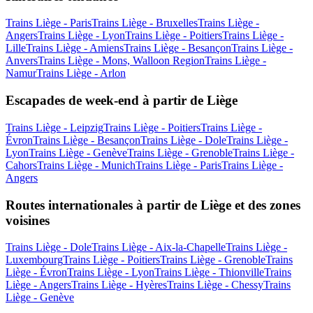
Trains Liège - Paris
Trains Liège - Bruxelles
Trains Liège -
Angers
Trains Liège - Lyon
Trains Liège - Poitiers
Trains Liège -
Lille
Trains Liège - Amiens
Trains Liège - Besançon
Trains Liège -
Anvers
Trains Liège - Mons, Walloon Region
Trains Liège -
Namur
Trains Liège - Arlon
Escapades de week-end à partir de Liège
Trains Liège - Leipzig
Trains Liège - Poitiers
Trains Liège -
Évron
Trains Liège - Besançon
Trains Liège - Dole
Trains Liège -
Lyon
Trains Liège - Genève
Trains Liège - Grenoble
Trains Liège -
Cahors
Trains Liège - Munich
Trains Liège - Paris
Trains Liège -
Angers
Routes internationales à partir de Liège et des zones
voisines
Trains Liège - Dole
Trains Liège - Aix-la-Chapelle
Trains Liège -
Luxembourg
Trains Liège - Poitiers
Trains Liège - Grenoble
Trains
Liège - Évron
Trains Liège - Lyon
Trains Liège - Thionville
Trains
Liège - Angers
Trains Liège - Hyères
Trains Liège - Chessy
Trains
Liège - Genève