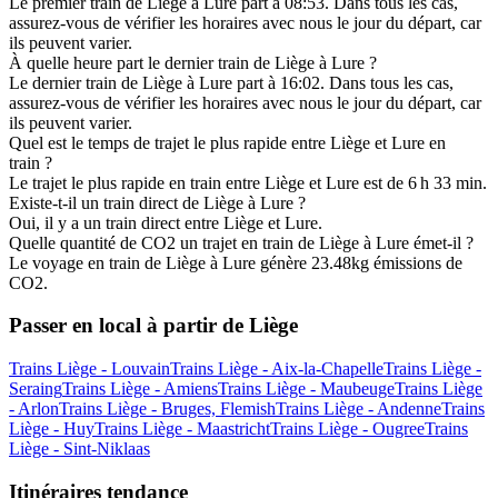
Le premier train de Liège à Lure part à 08:53. Dans tous les cas,
assurez-vous de vérifier les horaires avec nous le jour du départ, car
ils peuvent varier.
À quelle heure part le dernier train de Liège à Lure ?
Le dernier train de Liège à Lure part à 16:02. Dans tous les cas,
assurez-vous de vérifier les horaires avec nous le jour du départ, car
ils peuvent varier.
Quel est le temps de trajet le plus rapide entre Liège et Lure en
train ?
Le trajet le plus rapide en train entre Liège et Lure est de 6 h 33 min.
Existe-t-il un train direct de Liège à Lure ?
Oui, il y a un train direct entre Liège et Lure.
Quelle quantité de CO2 un trajet en train de Liège à Lure émet-il ?
Le voyage en train de Liège à Lure génère 23.48kg émissions de
CO2.
Passer en local à partir de Liège
Trains Liège - Louvain
Trains Liège - Aix-la-Chapelle
Trains Liège -
Seraing
Trains Liège - Amiens
Trains Liège - Maubeuge
Trains Liège
- Arlon
Trains Liège - Bruges, Flemish
Trains Liège - Andenne
Trains
Liège - Huy
Trains Liège - Maastricht
Trains Liège - Ougree
Trains
Liège - Sint-Niklaas
Itinéraires tendance