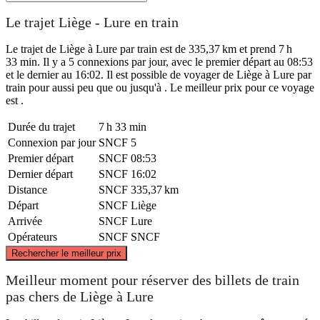
Le trajet Liège - Lure en train
Le trajet de Liège à Lure par train est de 335,37 km et prend 7 h
33 min. Il y a 5 connexions par jour, avec le premier départ au 08:53
et le dernier au 16:02. Il est possible de voyager de Liège à Lure par
train pour aussi peu que ou jusqu'à . Le meilleur prix pour ce voyage
est .
Durée du trajet
7 h 33 min
Connexion par jour
SNCF
5
Premier départ
SNCF
08:53
Dernier départ
SNCF
16:02
Distance
SNCF
335,37 km
Départ
SNCF
Liège
Arrivée
SNCF
Lure
Opérateurs
SNCF
SNCF
©
CARTO
, ©
OpenStreetMap
contributors
Rechercher le meilleur prix
Liège
Meilleur moment pour réserver des billets de train
pas chers de Liège à Lure