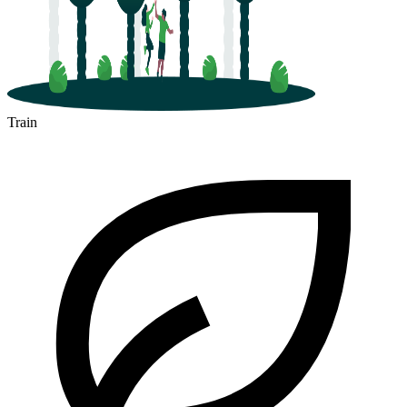
Train