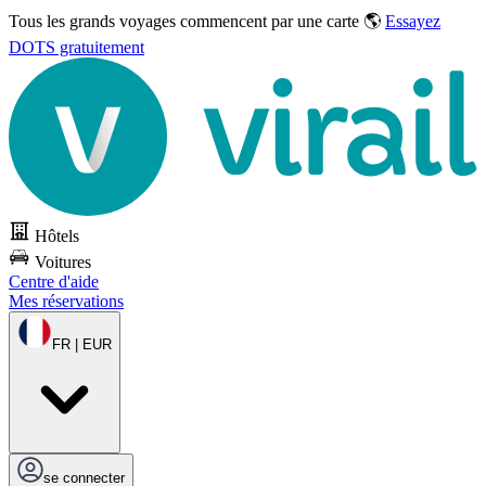
Tous les grands voyages commencent par une carte 🌎
Essayez
DOTS gratuitement
Hôtels
Voitures
Centre d'aide
Mes réservations
FR | EUR
se connecter