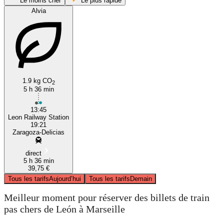
Le moins cher
Le plus rapide
Alvia
Marseille
León
1.9 kg CO
2
5 h 36 min
13:45
Leon Railway Station
19:21
Zaragoza-Delicias
direct
5 h 36 min
39,75 €
Tous les tarifs
Aujourd’hui
Tous les tarifs
Demain
Meilleur moment pour réserver des billets de train
pas chers de León à Marseille