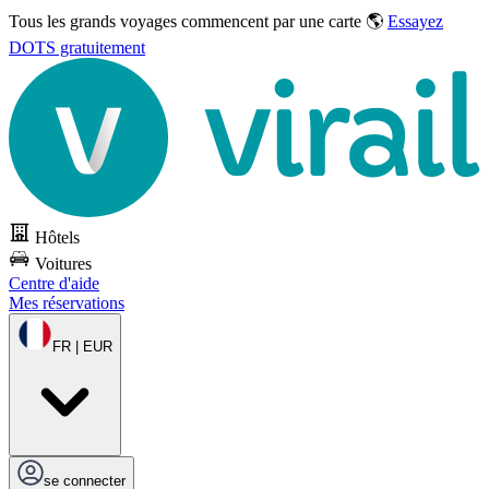
Tous les grands voyages commencent par une carte 🌎
Essayez
DOTS gratuitement
Hôtels
Voitures
Centre d'aide
Mes réservations
FR | EUR
se connecter