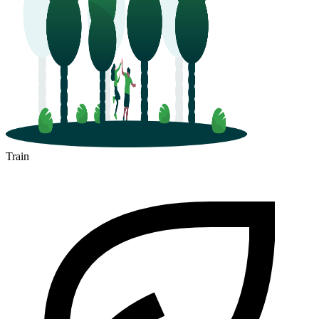
Train