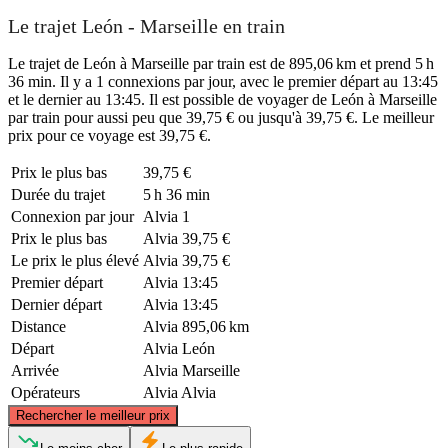
Le trajet León - Marseille en train
Le trajet de León à Marseille par train est de 895,06 km et prend 5 h
36 min. Il y a 1 connexions par jour, avec le premier départ au 13:45
et le dernier au 13:45. Il est possible de voyager de León à Marseille
par train pour aussi peu que 39,75 € ou jusqu'à 39,75 €. Le meilleur
prix pour ce voyage est 39,75 €.
Prix ​​le plus bas
39,75 €
Durée du trajet
5 h 36 min
Connexion par jour
Alvia
1
Prix ​​le plus bas
Alvia
39,75 €
Le prix le plus élevé
Alvia
39,75 €
Premier départ
Alvia
13:45
Dernier départ
Alvia
13:45
Distance
Alvia
895,06 km
Départ
Alvia
León
Arrivée
Alvia
Marseille
Opérateurs
Alvia
Alvia
©
CARTO
, ©
OpenStreetMap
contributors
Rechercher le meilleur prix