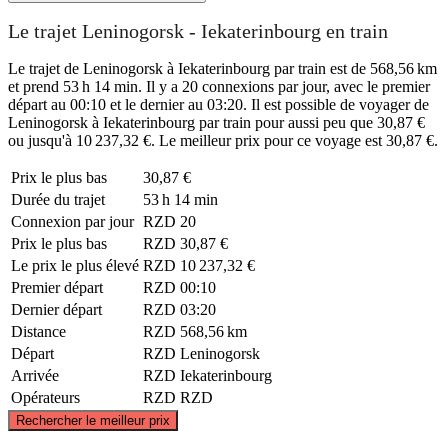
Le trajet Leninogorsk - Iekaterinbourg en train
Le trajet de Leninogorsk à Iekaterinbourg par train est de 568,56 km
et prend 53 h 14 min. Il y a 20 connexions par jour, avec le premier
départ au 00:10 et le dernier au 03:20. Il est possible de voyager de
Leninogorsk à Iekaterinbourg par train pour aussi peu que 30,87 €
ou jusqu'à 10 237,32 €. Le meilleur prix pour ce voyage est 30,87 €.
Prix ​​le plus bas
30,87 €
Durée du trajet
53 h 14 min
Connexion par jour
RZD
20
Prix ​​le plus bas
RZD
30,87 €
Le prix le plus élevé
RZD
10 237,32 €
Premier départ
RZD
00:10
Dernier départ
RZD
03:20
Distance
RZD
568,56 km
Départ
RZD
Leninogorsk
Arrivée
RZD
Iekaterinbourg
Opérateurs
RZD
RZD
©
CARTO
, ©
OpenStreetMap
contributors
Rechercher le meilleur prix