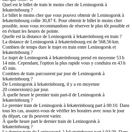
Quel est le billet de train le moins cher de Leninogorsk à
Iekaterinbourg ?
Le billet le moins cher que vous pouvez obtenir de Leninogorsk à
Iekaterinbourg coûte 30,87 €. Pour obtenir le billet le moins cher
possible, nous vous recommandons de réserver le plus tôt possible et
en évitant les heures de pointe.
Quelle est la distance de Leninogorsk à Iekaterinbourg en train ?
La distance de Leninogorsk à Iekaterinbourg est de 568,56 km.
Combien de temps dure le trajet en train entre Leninogorsk et
Iekaterinbourg ?
Le trajet de Leninogorsk à Iekaterinbourg prend en moyenne 53 h
14 min. Cependant, l'option la plus rapide vous y conduira en 43 h
45 min.
Combien de train parcourent par jour de Leninogorsk à
Iekaterinbourg ?
De Leninogorsk à Iekaterinbourg, il y a en moyenne
20 connexion(s) par jour.
À quelle heure le premier train part-il de Leninogorsk à
Iekaterinbourg ?
Le premier train de Leninogorsk à Iekaterinbourg part à 00:10. Dans
tous les cas, assurez-vous de vérifier les horaires avec nous le jour
du départ, car ils peuvent varier.
À quelle heure part le dernier train de Leninogorsk à
Iekaterinbourg ?
Le dernier train de Leninogorsk à Iekaterinbourg part à 03:20. Dans