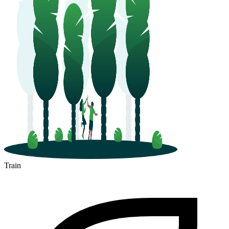
Train