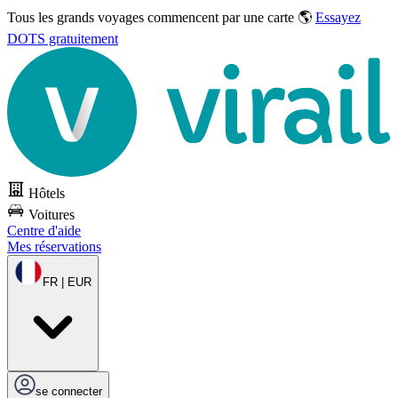
Tous les grands voyages commencent par une carte 🌎
Essayez
DOTS gratuitement
Hôtels
Voitures
Centre d'aide
Mes réservations
FR | EUR
se connecter