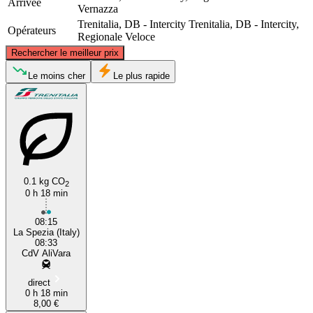
Arrivée
Vernazza
Trenitalia, DB - Intercity
Trenitalia, DB - Intercity,
Opérateurs
Regionale Veloce
©
CARTO
, ©
OpenStreetMap
contributors
Rechercher le meilleur prix
Le moins cher
Le plus rapide
Vernazza
La Spezia
0.1 kg CO
2
0 h 18 min
08:15
La Spezia (Italy)
08:33
CdV AliVara
direct
0 h 18 min
8,00 €