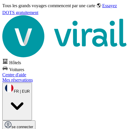
Tous les grands voyages commencent par une carte 🌎
Essayez
DOTS gratuitement
Hôtels
Voitures
Centre d'aide
Mes réservations
FR | EUR
se connecter