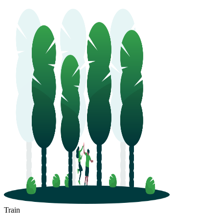
Train