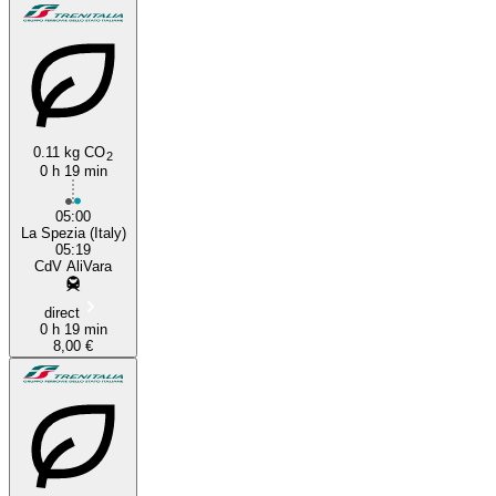
0.11 kg CO
2
0 h 19 min
05:00
La Spezia (Italy)
05:19
CdV AliVara
direct
0 h 19 min
8,00 €