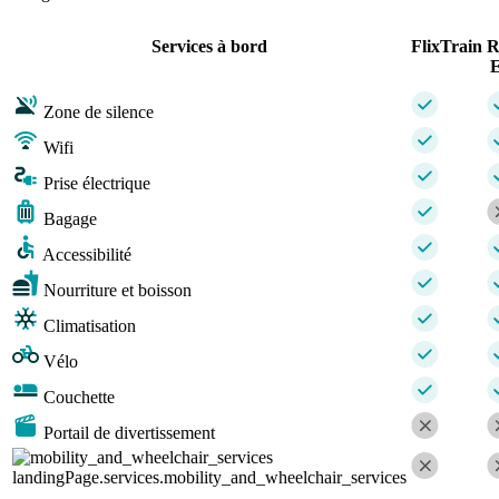
Services à bord
FlixTrain
R
E
Zone de silence
Wifi
Prise électrique
Bagage
Accessibilité
Nourriture et boisson
Climatisation
Vélo
Couchette
Portail de divertissement
landingPage.services.mobility_and_wheelchair_services