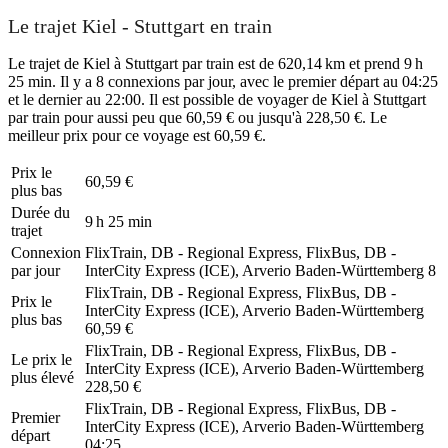
Le trajet Kiel - Stuttgart en train
Le trajet de Kiel à Stuttgart par train est de 620,14 km et prend 9 h
25 min. Il y a 8 connexions par jour, avec le premier départ au 04:25
et le dernier au 22:00. Il est possible de voyager de Kiel à Stuttgart
par train pour aussi peu que 60,59 € ou jusqu'à 228,50 €. Le
meilleur prix pour ce voyage est 60,59 €.
Prix ​​le
60,59 €
plus bas
Durée du
9 h 25 min
trajet
Connexion
FlixTrain, DB - Regional Express, FlixBus, DB -
par jour
InterCity Express (ICE), Arverio Baden-Württemberg
8
FlixTrain, DB - Regional Express, FlixBus, DB -
Prix ​​le
InterCity Express (ICE), Arverio Baden-Württemberg
plus bas
60,59 €
FlixTrain, DB - Regional Express, FlixBus, DB -
Le prix le
InterCity Express (ICE), Arverio Baden-Württemberg
plus élevé
228,50 €
FlixTrain, DB - Regional Express, FlixBus, DB -
Premier
InterCity Express (ICE), Arverio Baden-Württemberg
départ
04:25