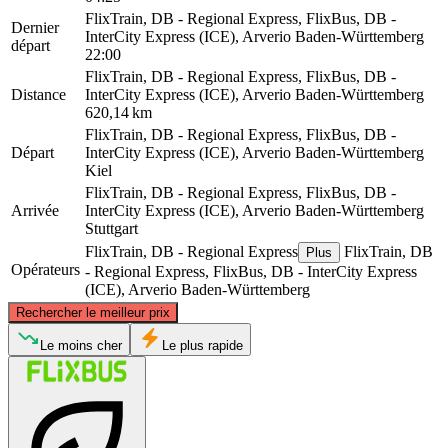
FlixTrain, DB - Regional Express, FlixBus, DB -
Dernier
InterCity Express (ICE), Arverio Baden-Württemberg
départ
22:00
FlixTrain, DB - Regional Express, FlixBus, DB -
Distance
InterCity Express (ICE), Arverio Baden-Württemberg
620,14 km
FlixTrain, DB - Regional Express, FlixBus, DB -
Départ
InterCity Express (ICE), Arverio Baden-Württemberg
Kiel
FlixTrain, DB - Regional Express, FlixBus, DB -
Arrivée
InterCity Express (ICE), Arverio Baden-Württemberg
Stuttgart
FlixTrain, DB - Regional Express
FlixTrain, DB
Plus
Opérateurs
- Regional Express, FlixBus, DB - InterCity Express
(ICE), Arverio Baden-Württemberg
©
CARTO
, ©
OpenStreetMap
contributors
Rechercher le meilleur prix
Kiel
Le moins cher
Le plus rapide