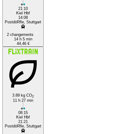
21:10
Kiel Hbf
14:08
PostdöRfle, Stuttgart
2 changements
14 h 5 min
44,46 €
3.89 kg CO
2
11 h 27 min
08:15
Kiel Hbf
21:21
PostdöRfle, Stuttgart