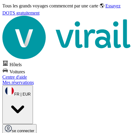
Tous les grands voyages commencent par une carte 🌎
Essayez
DOTS gratuitement
Hôtels
Voitures
Centre d'aide
Mes réservations
FR | EUR
se connecter