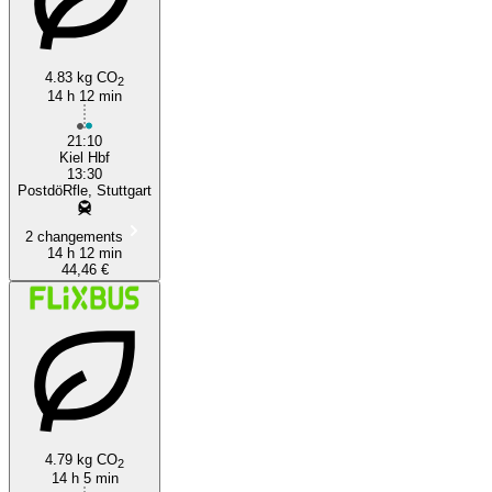
4.83 kg CO
2
14 h 12 min
Stuttgart
21:10
Kiel Hbf
13:30
PostdöRfle, Stuttgart
2 changements
14 h 12 min
44,46 €
4.79 kg CO
2
14 h 5 min