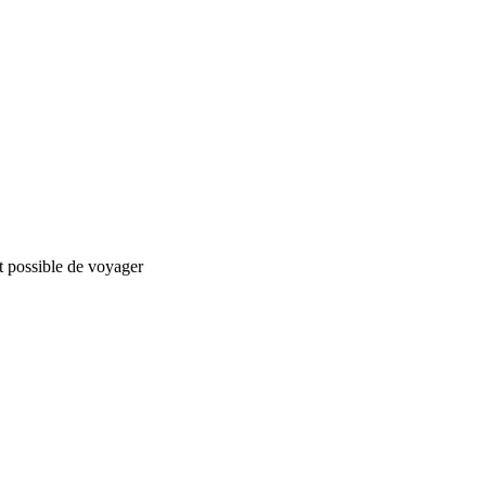
st possible de voyager
nStreetMap
contributors