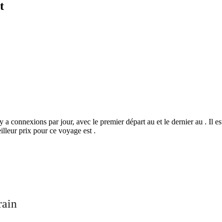
t
 y a connexions par jour, avec le premier départ au et le dernier au . Il e
illeur prix pour ce voyage est .
©
CARTO
, ©
Ope
Silistra
rain