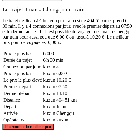
Le trajet Jinan - Chengqu en train
Le trajet de Jinan à Chengqu par train est de 404,51 km et prend 6 h
30 min. Il y a 4 connexions par jour, avec le premier départ au 07:50
et le dernier au 13:10. Il est possible de voyager de Jinan à Chengqu
par train pour aussi peu que 6,00 € ou jusqu'à 10,20 €. Le meilleur
prix pour ce voyage est 6,00 €.
Prix ​​le plus bas
6,00 €
Durée du trajet
6 h 30 min
Connexion par jour
kuxun
4
Prix ​​le plus bas
kuxun
6,00 €
Le prix le plus élevé
kuxun
10,20 €
Premier départ
kuxun
07:50
Dernier départ
kuxun
13:10
Distance
kuxun
404,51 km
Départ
kuxun
Jinan
Arrivée
kuxun
Chengqu
Opérateurs
kuxun
kuxun
©
CARTO
, ©
OpenStreetMap
contributors
Rechercher le meilleur prix