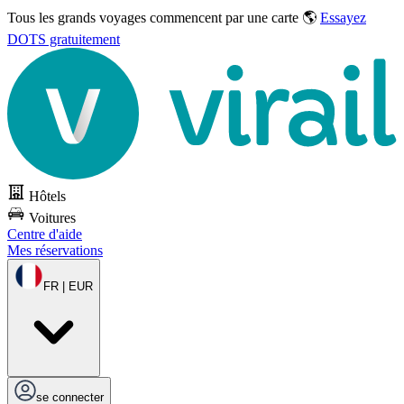
Tous les grands voyages commencent par une carte 🌎
Essayez
DOTS gratuitement
Hôtels
Voitures
Centre d'aide
Mes réservations
FR | EUR
se connecter