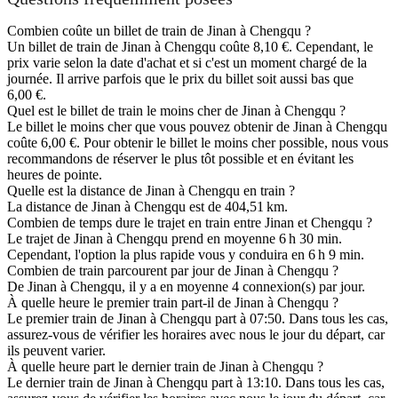
Combien coûte un billet de train de Jinan à Chengqu ?
Un billet de train de Jinan à Chengqu coûte 8,10 €. Cependant, le
prix varie selon la date d'achat et si c'est un moment chargé de la
journée. Il arrive parfois que le prix du billet soit aussi bas que
6,00 €.
Quel est le billet de train le moins cher de Jinan à Chengqu ?
Le billet le moins cher que vous pouvez obtenir de Jinan à Chengqu
coûte 6,00 €. Pour obtenir le billet le moins cher possible, nous vous
recommandons de réserver le plus tôt possible et en évitant les
heures de pointe.
Quelle est la distance de Jinan à Chengqu en train ?
La distance de Jinan à Chengqu est de 404,51 km.
Combien de temps dure le trajet en train entre Jinan et Chengqu ?
Le trajet de Jinan à Chengqu prend en moyenne 6 h 30 min.
Cependant, l'option la plus rapide vous y conduira en 6 h 9 min.
Combien de train parcourent par jour de Jinan à Chengqu ?
De Jinan à Chengqu, il y a en moyenne 4 connexion(s) par jour.
À quelle heure le premier train part-il de Jinan à Chengqu ?
Le premier train de Jinan à Chengqu part à 07:50. Dans tous les cas,
assurez-vous de vérifier les horaires avec nous le jour du départ, car
ils peuvent varier.
À quelle heure part le dernier train de Jinan à Chengqu ?
Le dernier train de Jinan à Chengqu part à 13:10. Dans tous les cas,