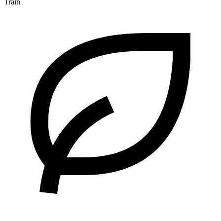
Train