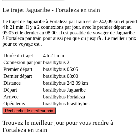
Le trajet Jaguaribe - Fortaleza en train
Le trajet de Jaguaribe à Fortaleza par train est de 242,09 km et prend
4 h 21 min. Il y a 2 connexions par jour, avec le premier départ au
05:05 et le dernier au 08:00. Il est possible de voyager de Jaguaribe
à Fortaleza par train pour aussi peu que ou jusqu'à . Le meilleur prix
pour ce voyage est .
Durée du trajet
4 h 21 min
Connexion par jour
brasilbybus
2
Premier départ
brasilbybus
05:05
Dernier départ
brasilbybus
08:00
Distance
brasilbybus
242,09 km
Départ
brasilbybus
Jaguaribe
Arrivée
brasilbybus
Fortaleza
Opérateurs
brasilbybus
brasilbybus
©
CARTO
, ©
OpenStreetMap
contributors
Rechercher le meilleur prix
Fortaleza
Trouvez le meilleur jour pour vous rendre à
Fortaleza en train