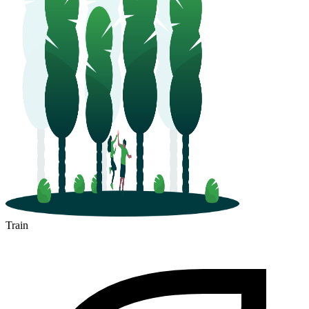
Train