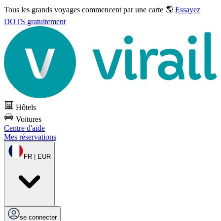
Tous les grands voyages commencent par une carte 🌎
Essayez
DOTS gratuitement
Hôtels
Voitures
Centre d'aide
Mes réservations
FR | EUR
se connecter