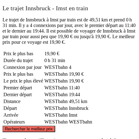
Le trajet Innsbruck - Imst en train
Le trajet de Innsbruck à Imst par train est de 49,51 km et prend 0 h
31 min. Il y a 4 connexions par jour, avec le premier départ au 11:40
et le dernier au 19:44. Il est possible de voyager de Innsbruck à Imst
par train pour aussi peu que 19,90 € ou jusqu'à 19,90 €. Le meilleur
prix pour ce voyage est 19,90 €.
Prix ​​le plus bas
19,90 €
Durée du trajet
0 h 31 min
Connexion par jour
WESTbahn
4
Prix ​​le plus bas
WESTbahn
19,90 €
Le prix le plus élevé
WESTbahn
19,90 €
Premier départ
WESTbahn
11:40
Dernier départ
WESTbahn
19:44
Distance
WESTbahn
49,51 km
Départ
WESTbahn
Innsbruck
Arrivée
WESTbahn
Imst
Opérateurs
WESTbahn
WESTbahn
©
CARTO
, ©
OpenStreetMap
contributors
Rechercher le meilleur prix