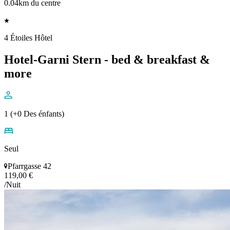
0.04km du centre
4 Étoiles Hôtel
Hotel-Garni Stern - bed & breakfast &
more
1 (+0 Des énfants)
Seul
Pfarrgasse 42
119,00 €
/Nuit