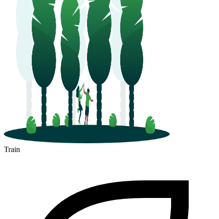
Train