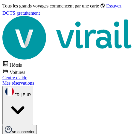
Tous les grands voyages commencent par une carte 🌎
Essayez
DOTS gratuitement
Hôtels
Voitures
Centre d'aide
Mes réservations
FR | EUR
se connecter