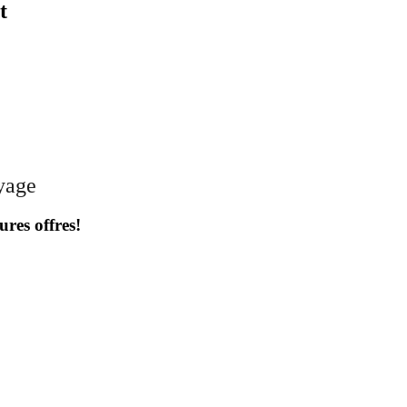
t
oyage
ures offres!