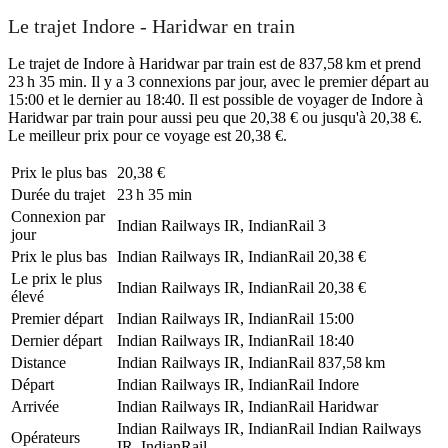
Le trajet Indore - Haridwar en train
Le trajet de Indore à Haridwar par train est de 837,58 km et prend
23 h 35 min. Il y a 3 connexions par jour, avec le premier départ au
15:00 et le dernier au 18:40. Il est possible de voyager de Indore à
Haridwar par train pour aussi peu que 20,38 € ou jusqu'à 20,38 €.
Le meilleur prix pour ce voyage est 20,38 €.
Prix ​​le plus bas
20,38 €
Durée du trajet
23 h 35 min
Connexion par
Indian Railways IR, IndianRail
3
jour
Prix ​​le plus bas
Indian Railways IR, IndianRail
20,38 €
Le prix le plus
Indian Railways IR, IndianRail
20,38 €
élevé
Premier départ
Indian Railways IR, IndianRail
15:00
Dernier départ
Indian Railways IR, IndianRail
18:40
Distance
Indian Railways IR, IndianRail
837,58 km
Départ
Indian Railways IR, IndianRail
Indore
Arrivée
Indian Railways IR, IndianRail
Haridwar
Indian Railways IR, IndianRail
Indian Railways
Opérateurs
IR, IndianRail