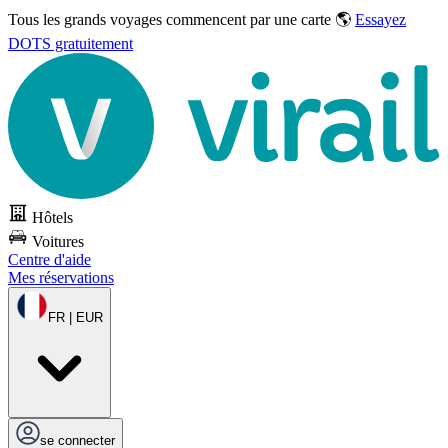
Tous les grands voyages commencent par une carte 🌎
Essayez
DOTS gratuitement
Hôtels
Voitures
Centre d'aide
Mes réservations
FR | EUR
se connecter