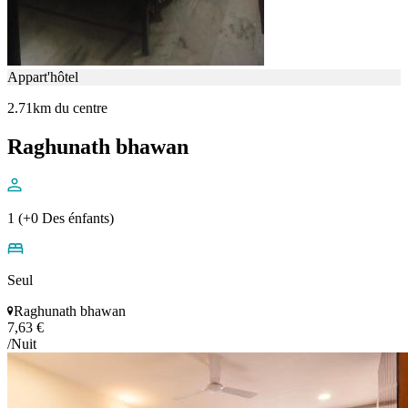
Appart'hôtel
2.71km du centre
Raghunath bhawan
1 (+0 Des énfants)
Seul
Raghunath bhawan
7,63 €
/Nuit