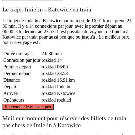
Le trajet Imielin - Katowice en train
Le trajet de Imielin à Katowice par train est de 16,91 km et prend 2 h
30 min. Il y a 14 connexions par jour, avec le premier départ au
06:00 et le dernier au 23:53. Il est possible de voyager de Imielin à
Katowice par train pour aussi peu que ou jusqu'à . Le meilleur prix
pour ce voyage est .
Durée du trajet
2 h 30 min
Connexion par jour
rozklad
14
Premier départ
rozklad
06:00
Dernier départ
rozklad
23:53
Distance
rozklad
16,91 km
Départ
rozklad
Imielin
Arrivée
rozklad
Katowice
Opérateurs
rozklad
rozklad
©
CARTO
, ©
OpenStreetMap
contributors
Rechercher le meilleur prix
Katowice
Meilleur moment pour réserver des billets de train
pas chers de Imielin à Katowice