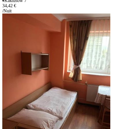
Kaktusów 7
34,42 €
/Nuit