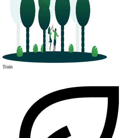
Train