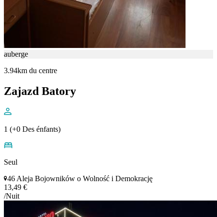
auberge
3.94km du centre
Zajazd Batory
1 (+0 Des énfants)
Seul
46 Aleja Bojowników o Wolność i Demokrację
13,49 €
/Nuit