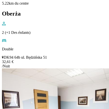
5.22km du centre
Oberża
2 (+1 Des énfants)
Double
DK94 64b ul. Będzińska 51
32,61 €
/Nuit