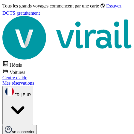
Tous les grands voyages commencent par une carte 🌎
Essayez
DOTS gratuitement
Hôtels
Voitures
Centre d'aide
Mes réservations
FR | EUR
se connecter