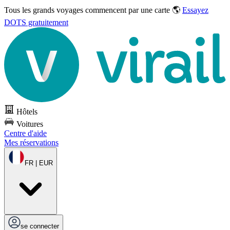
Tous les grands voyages commencent par une carte 🌎
Essayez
DOTS gratuitement
Hôtels
Voitures
Centre d'aide
Mes réservations
FR | EUR
se connecter