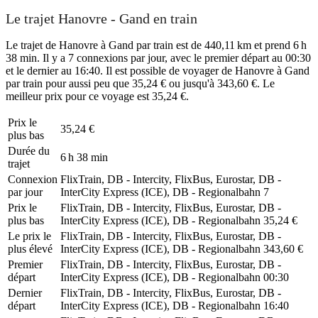
Le trajet Hanovre - Gand en train
Le trajet de Hanovre à Gand par train est de 440,11 km et prend 6 h
38 min. Il y a 7 connexions par jour, avec le premier départ au 00:30
et le dernier au 16:40. Il est possible de voyager de Hanovre à Gand
par train pour aussi peu que 35,24 € ou jusqu'à 343,60 €. Le
meilleur prix pour ce voyage est 35,24 €.
Prix ​​le
35,24 €
plus bas
Durée du
6 h 38 min
trajet
Connexion
FlixTrain, DB - Intercity, FlixBus, Eurostar, DB -
par jour
InterCity Express (ICE), DB - Regionalbahn
7
Prix ​​le
FlixTrain, DB - Intercity, FlixBus, Eurostar, DB -
plus bas
InterCity Express (ICE), DB - Regionalbahn
35,24 €
Le prix le
FlixTrain, DB - Intercity, FlixBus, Eurostar, DB -
plus élevé
InterCity Express (ICE), DB - Regionalbahn
343,60 €
Premier
FlixTrain, DB - Intercity, FlixBus, Eurostar, DB -
départ
InterCity Express (ICE), DB - Regionalbahn
00:30
Dernier
FlixTrain, DB - Intercity, FlixBus, Eurostar, DB -
départ
InterCity Express (ICE), DB - Regionalbahn
16:40