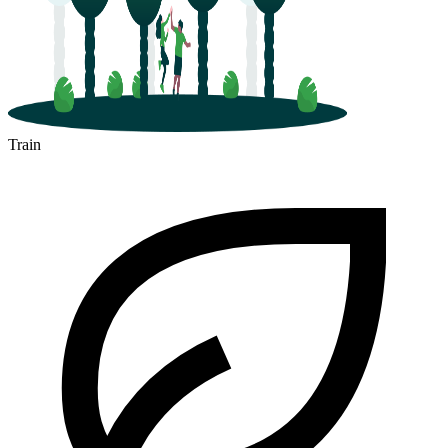
Train