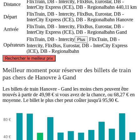
FlixTrain, DB - Intercity, FlixBus, Eurostar, DB -
Distance
InterCity Express (ICE), DB - Regionalbahn
440,11 km
FlixTrain, DB - Intercity, FlixBus, Eurostar, DB -
Départ
InterCity Express (ICE), DB - Regionalbahn
Hanovre
FlixTrain, DB - Intercity, FlixBus, Eurostar, DB -
Arrivée
InterCity Express (ICE), DB - Regionalbahn
Gand
FlixTrain, DB - Intercity
FlixTrain, DB -
Plus
Opérateurs
Intercity, FlixBus, Eurostar, DB - InterCity Express
(ICE), DB - Regionalbahn
©
CARTO
, ©
OpenStreetMap
contributors
Rechercher le meilleur prix
Meilleur moment pour réserver des billets de train
pas chers de Hanovre à Gand
Hanover
Les billets de train Hanovre - Gand les moins chers peuvent être
trouvés à partir de 49,98 € si vous avez de la chance, ou 68,27 € en
moyenne. Le billet le plus cher peut coûter jusqu'à 95,90 €.
Ghent