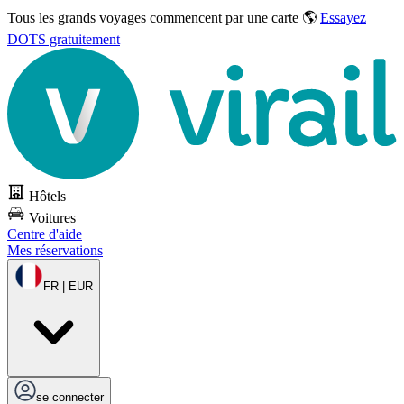
Tous les grands voyages commencent par une carte 🌎
Essayez
DOTS gratuitement
Hôtels
Voitures
Centre d'aide
Mes réservations
FR | EUR
se connecter