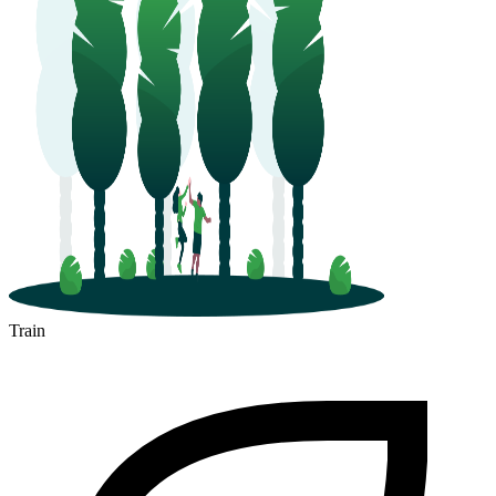
Guilherand-Granges
Train