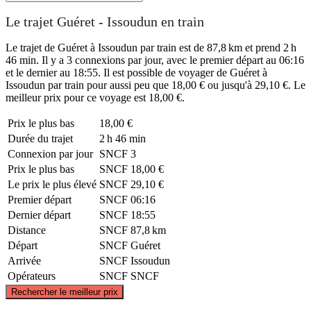
Le trajet Guéret - Issoudun en train
Le trajet de Guéret à Issoudun par train est de 87,8 km et prend 2 h
46 min. Il y a 3 connexions par jour, avec le premier départ au 06:16
et le dernier au 18:55. Il est possible de voyager de Guéret à
Issoudun par train pour aussi peu que 18,00 € ou jusqu'à 29,10 €. Le
meilleur prix pour ce voyage est 18,00 €.
Prix ​​le plus bas
18,00 €
Durée du trajet
2 h 46 min
Connexion par jour
SNCF
3
Prix ​​le plus bas
SNCF
18,00 €
Le prix le plus élevé
SNCF
29,10 €
Premier départ
SNCF
06:16
Dernier départ
SNCF
18:55
Distance
SNCF
87,8 km
Départ
SNCF
Guéret
Arrivée
SNCF
Issoudun
Opérateurs
SNCF
SNCF
©
CARTO
, ©
OpenStreetMap
contributors
Rechercher le meilleur prix
Issoudun