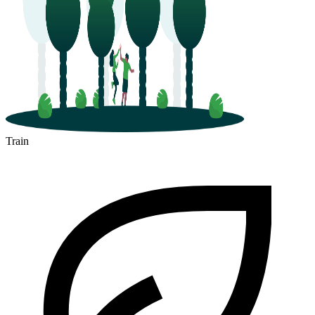
Train