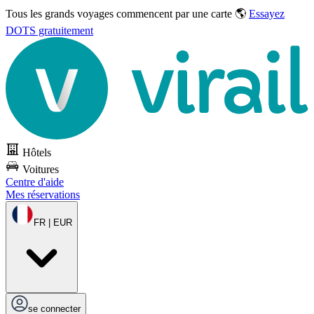
Tous les grands voyages commencent par une carte 🌎
Essayez
DOTS gratuitement
Hôtels
Voitures
Centre d'aide
Mes réservations
FR | EUR
se connecter