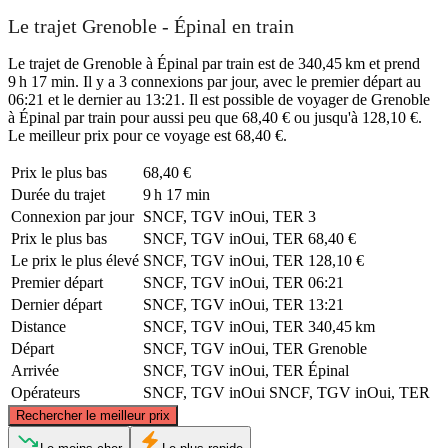
Le trajet Grenoble - Épinal en train
Le trajet de Grenoble à Épinal par train est de 340,45 km et prend
9 h 17 min. Il y a 3 connexions par jour, avec le premier départ au
06:21 et le dernier au 13:21. Il est possible de voyager de Grenoble
à Épinal par train pour aussi peu que 68,40 € ou jusqu'à 128,10 €.
Le meilleur prix pour ce voyage est 68,40 €.
Prix ​​le plus bas
68,40 €
Durée du trajet
9 h 17 min
Connexion par jour
SNCF, TGV inOui, TER
3
Prix ​​le plus bas
SNCF, TGV inOui, TER
68,40 €
Le prix le plus élevé
SNCF, TGV inOui, TER
128,10 €
Premier départ
SNCF, TGV inOui, TER
06:21
Dernier départ
SNCF, TGV inOui, TER
13:21
Distance
SNCF, TGV inOui, TER
340,45 km
Départ
SNCF, TGV inOui, TER
Grenoble
Arrivée
SNCF, TGV inOui, TER
Épinal
Opérateurs
SNCF, TGV inOui
SNCF, TGV inOui, TER
©
CARTO
, ©
OpenStreetMap
contributors
Rechercher le meilleur prix
Épinal