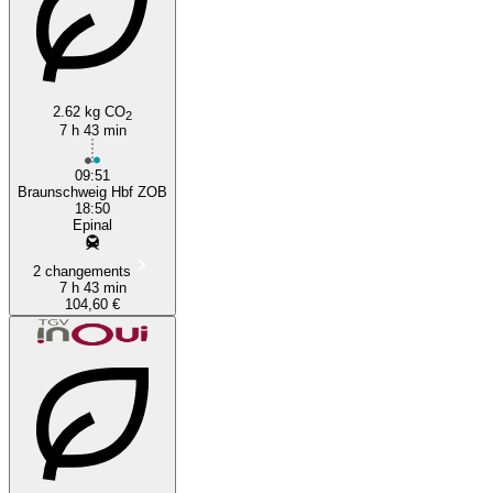
2.62 kg CO
2
7 h 43 min
09:51
Braunschweig Hbf ZOB
18:50
Epinal
2 changements
7 h 43 min
104,60 €