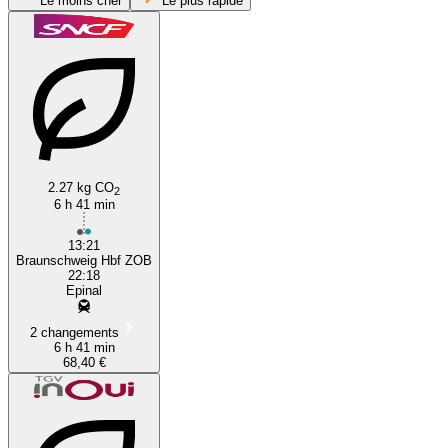
Le moins cher
Le plus rapide
2.27 kg CO
2
Grenoble
6 h 41 min
13:21
Braunschweig Hbf ZOB
22:18
Epinal
2 changements
6 h 41 min
68,40 €