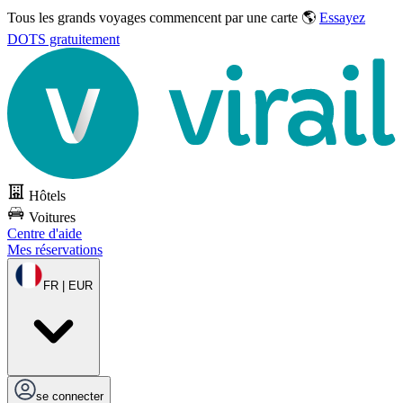
Tous les grands voyages commencent par une carte 🌎
Essayez
DOTS gratuitement
Hôtels
Voitures
Centre d'aide
Mes réservations
FR | EUR
se connecter